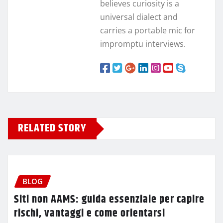
believes curiosity is a
universal dialect and
carries a portable mic for
impromptu interviews.
RELATED STORY
BLOG
Siti non AAMS: guida essenziale per capire
rischi, vantaggi e come orientarsi