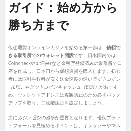
ガイド：始め方から
勝ち方まで
仮想通貨オンラインカジノを始める第一歩は、
信頼で
きる取引所でのウォレット開設
です。日本国内では
CoincheckやbitFlyerなど金融庁登録済みの取引所で口
座を作成し、日本円から仮想通貨を購入します。初心
者には取引手数料が安く送金速度の速い
ライトコイン
（LTC）
や
ビットコインキャッシュ（BCH）
がおすす
め。ウォレットアドレスは複製防止のため必ずバック
アップを取り、二段階認証を設定しましょう。
次に
カジノ選びの基準
が重要となります。優良プラッ
トフォームを見極めるポイントは、キュラソーやマル