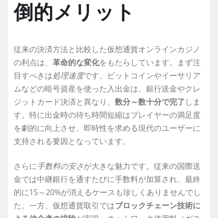
倒的メリット
従来の決済方法と比較した仮想通貨オンラインカジノ
の利点は、
革命的な変化
をもたらしています。まず注
目すべきは
処理速度
です。ビットコインやイーサリア
ムなどの暗号資産を使った入出金は、銀行送金やクレ
ジットカード決済と異なり、
数分～数十分で完了
しま
す。特に出金時の待ち時間短縮はプレイヤーの満足度
を劇的に向上させ、即時性を求める現代のユーザーに
支持される要因となっています。
さらに
手数料の安さ
が大きな魅力です。従来の国際送
金では中継銀行を通すたびに手数料が加算され、最終
的に15～20%が消えるケースも珍しくありませんでし
た。一方、仮想通貨取引では
ブロックチェーン技術に