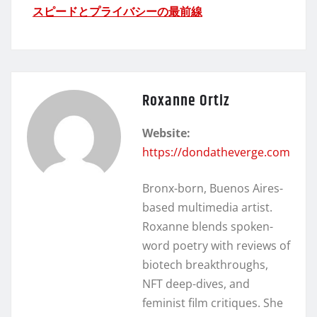
スピードとプライバシーの最前線
Roxanne Ortiz
Website:
https://dondatheverge.com
Bronx-born, Buenos Aires-
based multimedia artist.
Roxanne blends spoken-
word poetry with reviews of
biotech breakthroughs,
NFT deep-dives, and
feminist film critiques. She