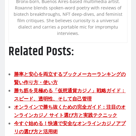
Bronx-born, Buenos Aires-based multimedia artist.
Roxanne blends spoken-word poetry with reviews of
biotech breakthroughs, NFT deep-dives, and feminist
film critiques. She believes curiosity is a universal
dialect and carries a portable mic for impromptu
interviews.
Related Posts:
勝率と安心を両立するブックメーカーランキングの
賢い作り方・使い方
勝ち筋を見極める「仮想通貨カジノ」戦略ガイド：
スピード、透明性、そして自己管理
オンラインで勝ち抜くための完全ガイド：注目のオ
ンラインカジノ サイト選び方と実践テクニック
今すぐ始める！快適で安全なオンラインカジノアプ
リの選び方と活用術