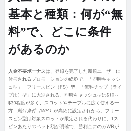
基本と種類：何が“無
料”で、どこに条件
があるのか
入金不要ボーナス
は、登録を完了した新規ユーザーに
付与されるプロモーションの総称で、「即時キャッシ
ュ型」「フリースピン（FS）型」「無料チップ（ライ
ブ用）型」に大別される。即時キャッシュ型は$10～
$30程度が多く、スロットやテーブルに広く使える一
方、
賭け条件（WR）
が高めに設定されがち。フリー
スピン型は対象スロットが限定される代わりに、1ス
ピンあたりのベット額が明確で、勝利金にのみWRが