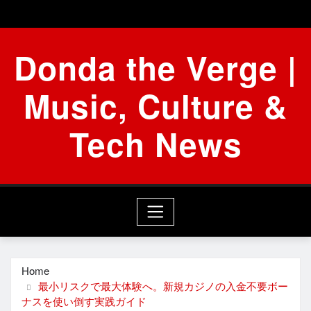
Skip
to
content
Donda the Verge |
Music, Culture &
Tech News
Home
最小リスクで最大体験へ。新規カジノの入金不要ボー
ナスを使い倒す実践ガイド