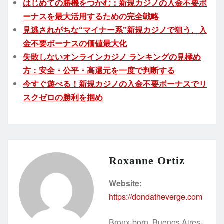
はじめての勝機をつかむ：新規カジノの入金不要ボ
ーナスを最大活用するための完全戦略
見逃されがちな“マイナー系”新規カジノで狙う、入
金不要ボーナスの価値最大化
失敗しないオンラインカジノ ランキングの見極め
方：安全・公平・高還元を一度で判断する
今すぐ遊べる！新規カジノの入金不要ボーナスでリ
スクゼロの勝利を掴め
Roxanne Ortiz
Website:
https://dondatheverge.com
Bronx-born, Buenos Aires-