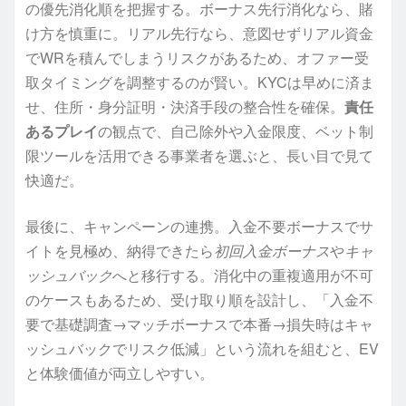
の優先消化順を把握する。ボーナス先行消化なら、賭
け方を慎重に。リアル先行なら、意図せずリアル資金
でWRを積んでしまうリスクがあるため、オファー受
取タイミングを調整するのが賢い。KYCは早めに済ま
せ、住所・身分証明・決済手段の整合性を確保。
責任
あるプレイ
の観点で、自己除外や入金限度、ベット制
限ツールを活用できる事業者を選ぶと、長い目で見て
快適だ。
最後に、キャンペーンの連携。入金不要ボーナスでサ
イトを見極め、納得できたら
初回入金ボーナス
や
キャ
ッシュバック
へと移行する。消化中の重複適用が不可
のケースもあるため、受け取り順を設計し、「入金不
要で基礎調査→マッチボーナスで本番→損失時はキャ
ッシュバックでリスク低減」という流れを組むと、EV
と体験価値が両立しやすい。