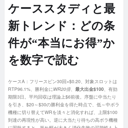
ケーススタディと最
新トレンド：どの条
件が“本当にお得”か
を数字で読む
ケースA：フリースピン30回×$0.20、対象スロットは
RTP96.1%、勝利金に
WR20倍
、
最大出金$100
、有効
期限3日。平均回収は理論上$6前後。序盤に中当たり
を引き、$20～$30の勝利金を得た時点で、低～中ボラ
機種に切り替えてWRを淡々と消化すれば、上限$100
到達の再現性が高い。逆に大当たり待ちの高ボラ機種
に固執すると、振れ幅が大きく消化失敗の可能性も上