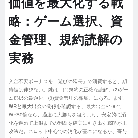
価値を最大化する戦
略：ゲーム選択、資
金管理、規約読解の
実務
入金不要ボーナスを「遊びの延長」で消費すると、期
待値は伸びない。鍵は、(1)規約の正確な読解、(2)ゲー
ム選択の最適化、(3)資金管理の徹底、にある。まず、
WRと最大出金
の関係を確認する。最大出金$100で
WR50倍なら、過度に大勝ちを狙うより、安定的に消
化を進めて上限までの利益を確実に引き出す戦略が正
攻法だ。スロット中心での消化が基本になるが、寄与