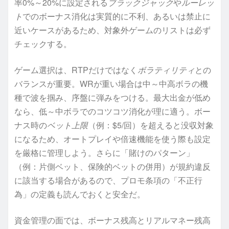
率0%～20%に設定される
ブラックジャック
や
ルーレッ
ト
でのボーナス消化は実質的に不利、あるいは禁止に
近いケースがあるため、対象外ゲームのリストは必ず
チェックする。
ゲーム選択は、RTPだけではなく
ボラティリティ
との
バランスが重要。WRが重い場合は中～中高ボラの機
種で波を掴み、序盤に弾みをつける。最大出金が低め
なら、低～中ボラでのコツコツ消化が理に適う。ボー
ナス時の
ベット上限
（例：$5/回）を超えると没収対象
になるため、オートプレイや倍速機能を使う際も設定
を厳格に管理しよう。さらに「賭けのパターン」
（例：片側ベット、保険的ベットの併用）が規約違反
に該当する場合があるので、プロモ条項の「不正行
為」の定義も読んでおくと安全だ。
資金管理の面では、ボーナス残高とリアルマネー残高