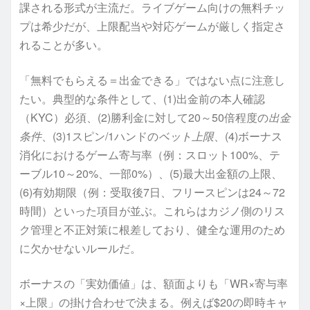
課される形式が主流だ。ライブゲーム向けの無料チッ
プは希少だが、上限配当や対応ゲームが厳しく指定さ
れることが多い。
「無料でもらえる＝出金できる」ではない点に注意し
たい。典型的な条件として、(1)出金前の本人確認
（KYC）必須、(2)勝利金に対して20～50倍程度の
出金
条件
、(3)1スピン/1ハンドの
ベット上限
、(4)ボーナス
消化におけるゲーム寄与率（例：スロット100%、テ
ーブル10～20%、一部0%）、(5)最大出金額の上限、
(6)有効期限（例：受取後7日、フリースピンは24～72
時間）といった項目が並ぶ。これらはカジノ側のリス
ク管理と不正対策に根差しており、健全な運用のため
に欠かせないルールだ。
ボーナスの「実効価値」は、額面よりも「WR×寄与率
×上限」の掛け合わせで決まる。例えば$20の即時キャ