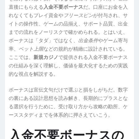
直後にもらえる
入金不要ボーナス
だ。口座にお金を入
れなくてもプレイ資金や
フリースピン
が付与され、サ
イトの操作性、ゲームの品揃え、サポート品質、出金
までの流れをノーリスクで確かめられる。とはいえ、
ボーナスは「タダ」ではなく、
出金条件
やゲーム寄与
率、
ベット上限
などの規約が精緻に設計されている。
ここでは、
新規カジノ
で提供される入金不要ボーナス
の仕組みを深く理解し、価値を最大化するための実践
的な視点を解説する。
ボーナスは宣伝文句だけで選ぶと損をしがちだ。数字
の裏にある設計思想を読み解き、長期的にプラスとな
る選択を行うために、受け取り方から攻略の勘所、ケ
ーススタディまでを体系的に押さえていこう。
入金不要ボーナスの