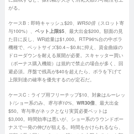
がる。
ケースB：即時キャッシュ$20、
WR50倍
（スロット寄
与100%）、
ベット上限$5
、最大出金$200。額面の見
た目に反し、WR総量は$1,000。RTP96%台の中ボラ
機種で、ベットサイズ$0.4～$0.8に抑え、資金曲線の
ドローダウンを耐える展開が必要。スキャッター買い
（ボーナス購入機能）は規約で禁止の場合が多く、回
避必須。序盤で残高が$40を超えたら、ボラを下げて
上限到達の確率を優先するのが定石だ。
ケースC：ライブ用フリーチップ$10、対象はルーレッ
ト/ショー系のみ、
寄与率10%
、
WR30倍
、最大出金
$50。寄与率がネックとなり実質必要ベットは
$3,000。時間効率は悪いが、ショー系のラウンドボー
ナスで一発の伸びが狙える。時間をかけられるなら、