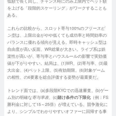
低額で長く回し、チャンス時にのみ上限内でベット額
を上げる「段階的スケーリング」がワークすることも
ある。
これらの比較から、スロット寄与100%の
フリースピ
ン型
は、上限出金がやや低くても成功率と時間効率の
バランスに優れる傾向が見える。即時キャッシュ型は
自由度が高い反面、WR総量が大きい。ライブ系は娯
楽性が高いが、寄与率とハウスルールの影響で実効価
値が下がりやすい。結局は、(1)WR、(2)寄与率、(3)最
大出金、(4)ベット上限、(5)有効期限、(6)対象ゲーム
の相性、の6要素を総合評価する姿勢が最重要だ。
トレンド面では、(a)多段階KYCでの迅速審査、(b)ゲー
ム別の明確な
寄与率表
、(c)
賭け条件の下限化
（例：FS
勝利金に対して15～25倍）が増えている。競争激化に
より、シンプルでわかりやすいオファーに回帰する事