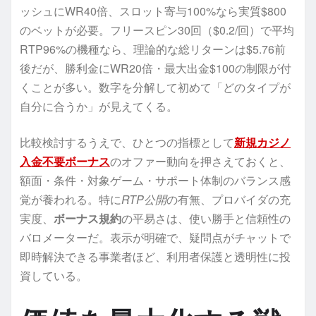
ッシュにWR40倍、スロット寄与100%なら実質$800
のベットが必要。フリースピン30回（$0.2/回）で平均
RTP96%の機種なら、理論的な総リターンは$5.76前
後だが、勝利金にWR20倍・最大出金$100の制限が付
くことが多い。数字を分解して初めて「どのタイプが
自分に合うか」が見えてくる。
比較検討するうえで、ひとつの指標として
新規カジノ
入金不要ボーナス
のオファー動向を押さえておくと、
額面・条件・対象ゲーム・サポート体制のバランス感
覚が養われる。特に
RTP公開
の有無、プロバイダの充
実度、
ボーナス規約
の平易さは、使い勝手と信頼性の
バロメーターだ。表示が明確で、疑問点がチャットで
即時解決できる事業者ほど、利用者保護と透明性に投
資している。