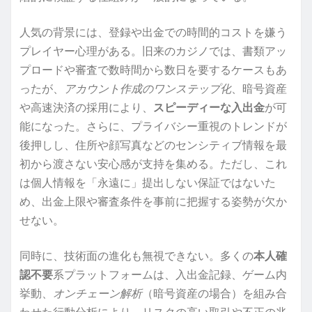
人気の背景には、登録や出金での時間的コストを嫌う
プレイヤー心理がある。旧来のカジノでは、書類アッ
プロードや審査で数時間から数日を要するケースもあ
ったが、
アカウント作成のワンステップ化
、暗号資産
や高速決済の採用により、
スピーディーな入出金
が可
能になった。さらに、プライバシー重視のトレンドが
後押しし、住所や顔写真などのセンシティブ情報を最
初から渡さない安心感が支持を集める。ただし、これ
は個人情報を「永遠に」提出しない保証ではないた
め、出金上限や審査条件を事前に把握する姿勢が欠か
せない。
同時に、技術面の進化も無視できない。多くの
本人確
認不要
系プラットフォームは、入出金記録、ゲーム内
挙動、
オンチェーン解析
（暗号資産の場合）を組み合