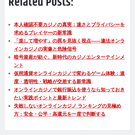
Related Posts:
本人確認不要カジノの真実：速さとプライバシーを
求めるプレイヤーの新常識
「楽して増やす」の罠を見抜く視点――違法オンラ
インカジノの実像と危険信号
暗号資産が紡ぐ、新時代のカジノエンターテインメ
ント
仮想通貨オンラインカジノで変わるゲーム体験：速
度・透明性・戦略が交差する新常識
オンラインカジノで銀行振込を使うなら知っておき
たい実践ポイントと最新トレンド
失敗しないオンラインカジノ ランキングの見極め
方：安全・公平・高還元を一度で判断する