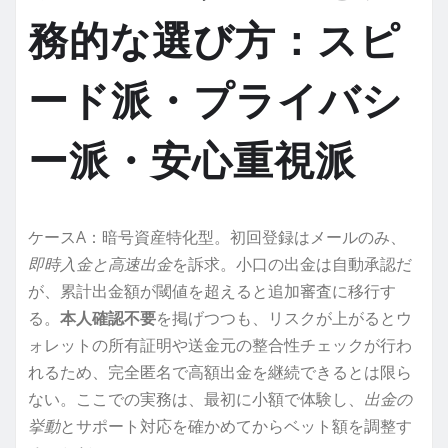
務的な選び方：スピ
ード派・プライバシ
ー派・安心重視派
ケースA：暗号資産特化型。初回登録はメールのみ、
即時入金と高速出金
を訴求。小口の出金は自動承認だ
が、累計出金額が閾値を超えると追加審査に移行す
る。
本人確認不要
を掲げつつも、リスクが上がるとウ
ォレットの所有証明や送金元の整合性チェックが行わ
れるため、完全匿名で高額出金を継続できるとは限ら
ない。ここでの実務は、最初に小額で体験し、
出金の
挙動
とサポート対応を確かめてからベット額を調整す