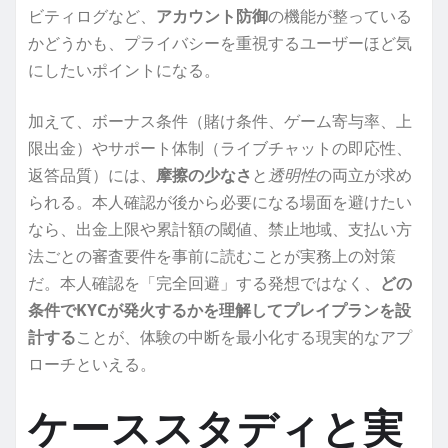
ビティログなど、
アカウント防御
の機能が整っている
かどうかも、プライバシーを重視するユーザーほど気
にしたいポイントになる。
加えて、ボーナス条件（賭け条件、ゲーム寄与率、上
限出金）やサポート体制（ライブチャットの即応性、
返答品質）には、
摩擦の少なさ
と
透明性
の両立が求め
られる。本人確認が後から必要になる場面を避けたい
なら、出金上限や累計額の閾値、禁止地域、支払い方
法ごとの審査要件を事前に読むことが実務上の対策
だ。本人確認を「完全回避」する発想ではなく、
どの
条件でKYCが発火するかを理解してプレイプランを設
計する
ことが、体験の中断を最小化する現実的なアプ
ローチといえる。
ケーススタディと実