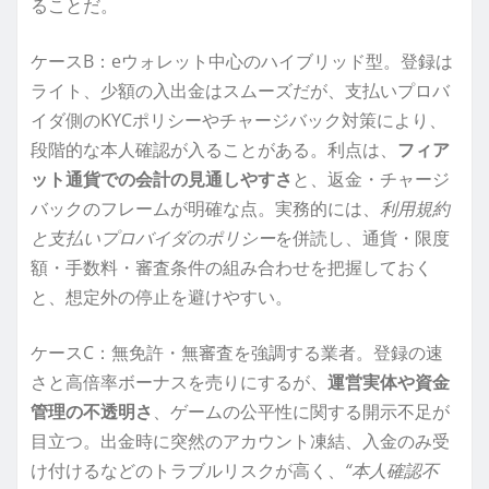
ることだ。
ケースB：eウォレット中心のハイブリッド型。登録は
ライト、少額の入出金はスムーズだが、支払いプロバ
イダ側のKYCポリシーやチャージバック対策により、
段階的な本人確認が入ることがある。利点は、
フィア
ット通貨での会計の見通しやすさ
と、返金・チャージ
バックのフレームが明確な点。実務的には、
利用規約
と支払いプロバイダのポリシー
を併読し、通貨・限度
額・手数料・審査条件の組み合わせを把握しておく
と、想定外の停止を避けやすい。
ケースC：無免許・無審査を強調する業者。登録の速
さと高倍率ボーナスを売りにするが、
運営実体や資金
管理の不透明さ
、ゲームの公平性に関する開示不足が
目立つ。出金時に突然のアカウント凍結、入金のみ受
け付けるなどのトラブルリスクが高く、
“本人確認不