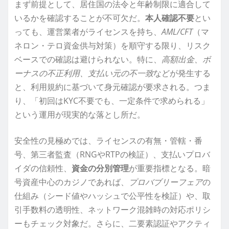
まず前提として、居住国の法令と年齢制限に適合して
いるかを確認することが不可欠だ。
本人確認不要
とい
っても、運営業者がライセンスを持ち、
AML/CFT
（マ
ネロン・テロ資金供与対策）を順守する限り、リスク
ベースでの確認は避けられない。特に、
高額出金、ボ
ーナスの不正利用、支払い元の不一致
などが発生する
と、利用規約に基づいて身元確認が要求される。つま
り、「初回はKYC不要でも、一定条件で求められる」
という運用が現実的な落とし所だ。
安全性の見極めでは、ライセンスの有無・管轄・番
号、第三者監査（RNGやRTPの検証）、支払いプロバ
イダの信頼性、
資金の分別管理
が重要指標となる。暗
号資産中心のカジノであれば、
プロバブリーフェア
の
仕組み（シード値やハッシュで公平性を検証）や、取
引手数料の透明性、ネットワーク混雑時の対応ポリシ
ーもチェック対象だ。さらに、二要素認証やアクティ