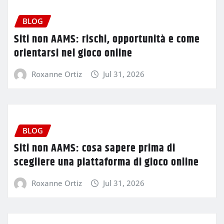
BLOG
Siti non AAMS: rischi, opportunità e come
orientarsi nel gioco online
Roxanne Ortiz
Jul 31, 2026
BLOG
Siti non AAMS: cosa sapere prima di
scegliere una piattaforma di gioco online
Roxanne Ortiz
Jul 31, 2026