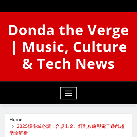
Skip
to
content
Donda the Verge
| Music, Culture
& Tech News
Home
2025娛樂城必讀：合規出金、紅利攻略與電子遊戲趨
勢全解析