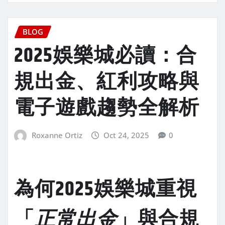
BLOG
2025娛樂城必讀：合
規出金、紅利攻略與
電子遊戲趨勢全解析
Roxanne Ortiz
Oct 24, 2025
0
為何
2025娛樂城
重視
「
正常出金
」與合規