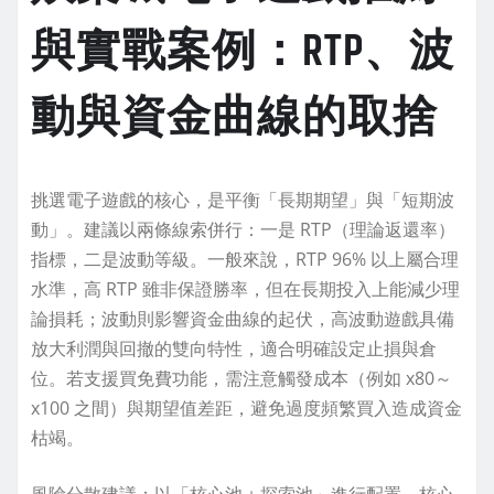
與實戰案例：RTP、波
動與資金曲線的取捨
挑選電子遊戲的核心，是平衡「長期期望」與「短期波
動」。建議以兩條線索併行：一是 RTP（理論返還率）
指標，二是波動等級。一般來說，RTP 96% 以上屬合理
水準，高 RTP 雖非保證勝率，但在長期投入上能減少理
論損耗；波動則影響資金曲線的起伏，高波動遊戲具備
放大利潤與回撤的雙向特性，適合明確設定止損與倉
位。若支援買免費功能，需注意觸發成本（例如 x80～
x100 之間）與期望值差距，避免過度頻繁買入造成資金
枯竭。