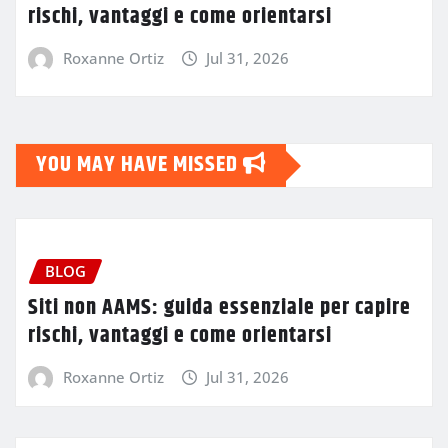
rischi, vantaggi e come orientarsi
Roxanne Ortiz
Jul 31, 2026
YOU MAY HAVE MISSED
BLOG
Siti non AAMS: guida essenziale per capire
rischi, vantaggi e come orientarsi
Roxanne Ortiz
Jul 31, 2026