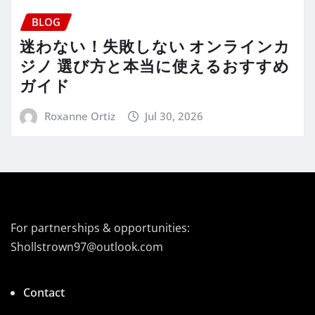
BLOG
迷わない！失敗しない オンラインカ
ジノ 選び方と本当に使えるおすすめ
ガイド
Roxanne Ortiz
Jul 30, 2026
For partnerships & opportunities:
Shollstrown97@outlook.com
Contact