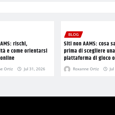
BLOG
AAMS: rischi,
Siti non AAMS: cosa s
tà e come orientarsi
prima di scegliere un
 online
piattaforma di gioco o
e Ortiz
Jul 31, 2026
Roxanne Ortiz
Jul