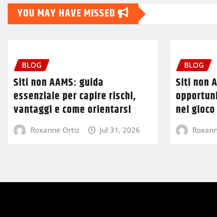
YOU MAY HAVE MISSED
BLOG
BLOG
Siti non AAMS: guida
Siti non 
essenziale per capire rischi,
opportuni
vantaggi e come orientarsi
nel gioco
Roxanne Ortiz
Jul 31, 2026
Roxann