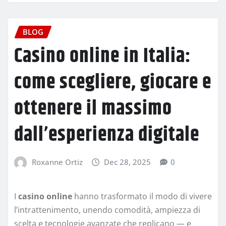
BLOG
Casino online in Italia:
come scegliere, giocare e
ottenere il massimo
dall’esperienza digitale
Roxanne Ortiz
Dec 28, 2025
0
I
casino online
hanno trasformato il modo di vivere
l’intrattenimento, unendo comodità, ampiezza di
scelta e tecnologie avanzate che replicano — e