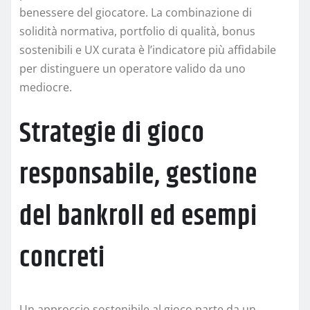
benessere del giocatore. La combinazione di
solidità normativa, portfolio di qualità, bonus
sostenibili e UX curata è l’indicatore più affidabile
per distinguere un operatore valido da uno
mediocre.
Strategie di gioco
responsabile, gestione
del bankroll ed esempi
concreti
Un approccio sostenibile al gioco parte da un