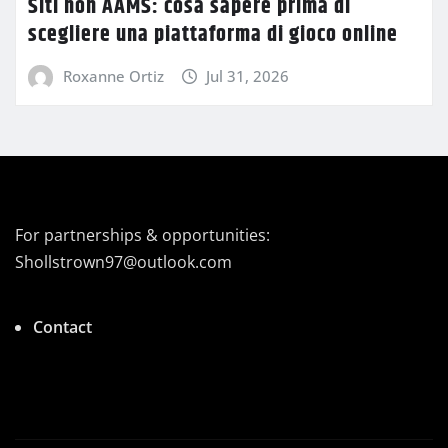
Siti non AAMS: cosa sapere prima di
scegliere una piattaforma di gioco online
Roxanne Ortiz
Jul 31, 2026
For partnerships & opportunities:
Shollstrown97@outlook.com
Contact