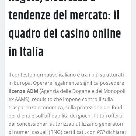
tendenze del mercato: il
quadro dei casino online
in Italia
Il contesto normativo italiano è tra i più strutturati
in Europa. Operare legalmente significa possedere
licenza ADM
(Agenzia delle Dogane e dei Monopoli,
ex AAMS), requisito che impone controlli sulla
trasparenza economica, sulla protezione dei fondi
dei clienti e sull’affidabilità dei giochi. I titoli offerti
dai concessionari autorizzati utilizzano generatori
di numeri casuali (RNG) certificati, con
RTP
dichiarati