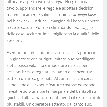
allineare aspettative e strategia. Nei giochi da
tavolo, apprendere le regole e adottare decisioni
matematicamente solide — come la
strategia base
nel blackjack — riduce il margine del banco rispetto
a scelte casuali. Pur non eliminando il vantaggio
della casa, scelte ottimali migliorano la qualità delle
sessioni.
Esempi concreti aiutano a visualizzare l’approccio.
Un giocatore con budget limitato può prediligere
slot a bassa volatilità e impostare risorse per
sessioni brevi e regolari, evitando di concentrare
tutto in un’unica giornata. Al contrario, chi cerca
l’emozione di jackpot e feature costose dovrebbe
investire solo una parte marginale del bankroll su
giochi ad alta varianza, mantenendo il resto su titoli
più stabili. Un operatore attento, dal canto suo,