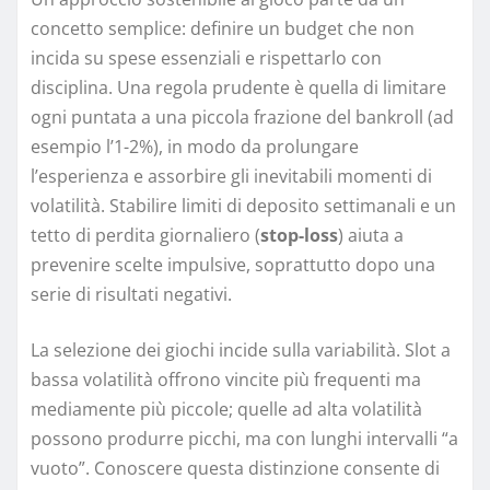
concetto semplice: definire un budget che non
incida su spese essenziali e rispettarlo con
disciplina. Una regola prudente è quella di limitare
ogni puntata a una piccola frazione del bankroll (ad
esempio l’1-2%), in modo da prolungare
l’esperienza e assorbire gli inevitabili momenti di
volatilità. Stabilire limiti di deposito settimanali e un
tetto di perdita giornaliero (
stop-loss
) aiuta a
prevenire scelte impulsive, soprattutto dopo una
serie di risultati negativi.
La selezione dei giochi incide sulla variabilità. Slot a
bassa volatilità offrono vincite più frequenti ma
mediamente più piccole; quelle ad alta volatilità
possono produrre picchi, ma con lunghi intervalli “a
vuoto”. Conoscere questa distinzione consente di