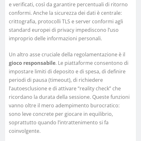
e verificati, così da garantire percentuali di ritorno
conformi. Anche la sicurezza dei dati è centrale:
crittografia, protocolli TLS e server conformi agli
standard europei di privacy impediscono l’uso
improprio delle informazioni personali.
Un altro asse cruciale della regolamentazione è il
gioco responsabile
. Le piattaforme consentono di
impostare limiti di deposito e di spesa, di definire
periodi di pausa (timeout), di richiedere
l’autoesclusione e di attivare “reality check” che
ricordano la durata della sessione. Queste funzioni
vanno oltre il mero adempimento burocratico:
sono leve concrete per giocare in equilibrio,
soprattutto quando l’intrattenimento si fa
coinvolgente.