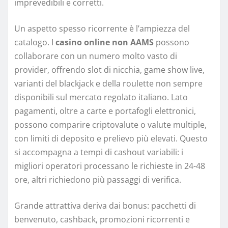
imprevedibili e corretti.
Un aspetto spesso ricorrente è l’ampiezza del
catalogo. I
casino online non AAMS
possono
collaborare con un numero molto vasto di
provider, offrendo slot di nicchia, game show live,
varianti del blackjack e della roulette non sempre
disponibili sul mercato regolato italiano. Lato
pagamenti, oltre a carte e portafogli elettronici,
possono comparire criptovalute o valute multiple,
con limiti di deposito e prelievo più elevati. Questo
si accompagna a tempi di cashout variabili: i
migliori operatori processano le richieste in 24-48
ore, altri richiedono più passaggi di verifica.
Grande attrattiva deriva dai bonus: pacchetti di
benvenuto, cashback, promozioni ricorrenti e