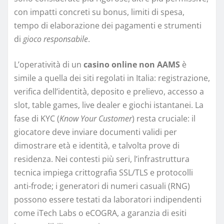
con impatti concreti su bonus, limiti di spesa,
tempo di elaborazione dei pagamenti e strumenti
di
gioco responsabile
.
L’operatività di un
casino online non AAMS
è
simile a quella dei siti regolati in Italia: registrazione,
verifica dell’identità, deposito e prelievo, accesso a
slot, table games, live dealer e giochi istantanei. La
fase di KYC (
Know Your Customer
) resta cruciale: il
giocatore deve inviare documenti validi per
dimostrare età e identità, e talvolta prove di
residenza. Nei contesti più seri, l’infrastruttura
tecnica impiega crittografia SSL/TLS e protocolli
anti-frode; i generatori di numeri casuali (RNG)
possono essere testati da laboratori indipendenti
come iTech Labs o eCOGRA, a garanzia di esiti