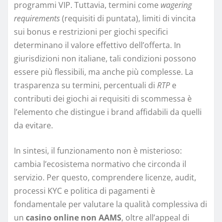
programmi VIP. Tuttavia, termini come
wagering
requirements
(requisiti di puntata), limiti di vincita
sui bonus e restrizioni per giochi specifici
determinano il valore effettivo dell’offerta. In
giurisdizioni non italiane, tali condizioni possono
essere più flessibili, ma anche più complesse. La
trasparenza su termini, percentuali di
RTP
e
contributi dei giochi ai requisiti di scommessa è
l’elemento che distingue i brand affidabili da quelli
da evitare.
In sintesi, il funzionamento non è misterioso:
cambia l’ecosistema normativo che circonda il
servizio. Per questo, comprendere licenze, audit,
processi KYC e politica di pagamenti è
fondamentale per valutare la qualità complessiva di
un
casino online non AAMS
, oltre all’appeal di