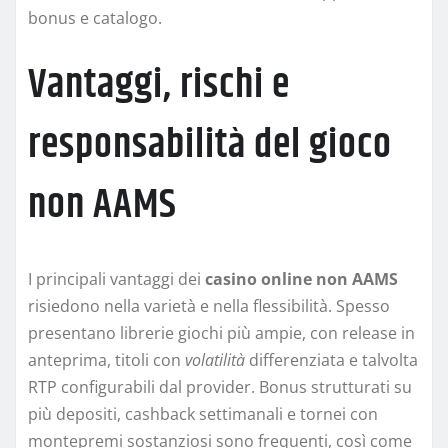
bonus e catalogo.
Vantaggi, rischi e
responsabilità del gioco
non AAMS
I principali vantaggi dei
casino online non AAMS
risiedono nella varietà e nella flessibilità. Spesso
presentano librerie giochi più ampie, con release in
anteprima, titoli con
volatilità
differenziata e talvolta
RTP configurabili dal provider. Bonus strutturati su
più depositi, cashback settimanali e tornei con
montepremi sostanziosi sono frequenti, così come