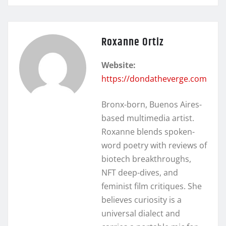
Roxanne Ortiz
Website:
https://dondatheverge.com
Bronx-born, Buenos Aires-
based multimedia artist.
Roxanne blends spoken-
word poetry with reviews of
biotech breakthroughs,
NFT deep-dives, and
feminist film critiques. She
believes curiosity is a
universal dialect and