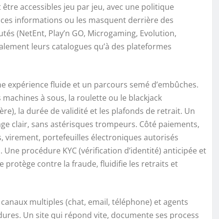
t être accessibles jeu par jeu, avec une politique
s ces informations ou les masquent derrière des
tés (NetEnt, Play’n GO, Microgaming, Evolution,
éralement leurs catalogues qu’à des plateformes
 une expérience fluide et un parcours semé d’embûches.
s machines à sous, la roulette ou le blackjack
), la durée de validité et les plafonds de retrait. Un
age clair, sans astérisques trompeurs. Côté paiements,
es, virement, portefeuilles électroniques autorisés
Une procédure KYC (vérification d’identité) anticipée et
 protège contre la fraude, fluidifie les retraits et
, canaux multiples (chat, email, téléphone) et agents
édures. Un site qui répond vite, documente ses process