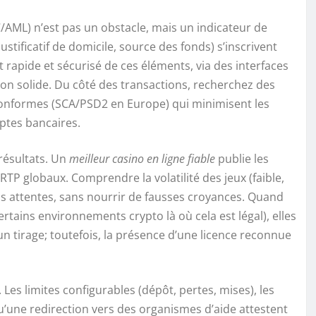
C/AML) n’est pas un obstacle, mais un indicateur de
stificatif de domicile, source des fonds) s’inscrivent
rapide et sécurisé de ces éléments, via des interfaces
ion solide. Du côté des transactions, recherchez des
conformes (SCA/PSD2 en Europe) qui minimisent les
ptes bancaires.
 résultats. Un
meilleur casino en ligne fiable
publie les
 RTP globaux. Comprendre la volatilité des jeux (faible,
os attentes, sans nourrir de fausses croyances. Quand
rtains environnements crypto là où cela est légal), elles
n tirage; toutefois, la présence d’une licence reconnue
 Les limites configurables (dépôt, pertes, mises), les
qu’une redirection vers des organismes d’aide attestent