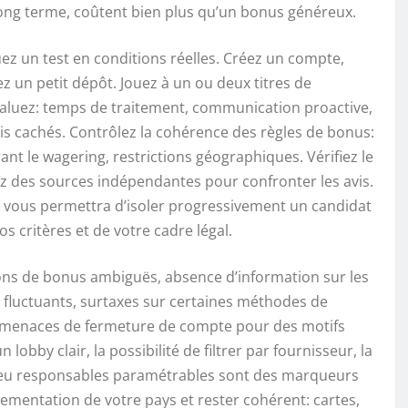
 long terme, coûtent bien plus qu’un bonus généreux.
ez un test en conditions réelles. Créez un compte,
z un petit dépôt. Jouez à un ou deux titres de
 Évaluez: temps de traitement, communication proactive,
 cachés. Contrôlez la cohérence des règles de bonus:
nt le wagering, restrictions géographiques. Vérifiez le
ez des sources indépendantes pour confronter les avis.
s, vous permettra d’isoler progressivement un candidat
s critères et de votre cadre légal.
tions de bonus ambiguës, absence d’information sur les
t fluctuants, surtaxes sur certaines méthodes de
t menaces de fermeture de compte pour des motifs
lobby clair, la possibilité de filtrer par fournisseur, la
e jeu responsables paramétrables sont des marqueurs
églementation de votre pays et rester cohérent: cartes,