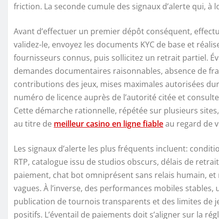
friction. La seconde cumule des signaux d’alerte qui, à
Avant d’effectuer un premier dépôt conséquent, effectu
validez-le, envoyez les documents KYC de base et réalise
fournisseurs connus, puis sollicitez un retrait partiel.
demandes documentaires raisonnables, absence de frais
contributions des jeux, mises maximales autorisées dura
numéro de licence auprès de l’autorité citée et consult
Cette démarche rationnelle, répétée sur plusieurs site
au titre de
meilleur casino en ligne fiable
au regard de vo
Les signaux d’alerte les plus fréquents incluent: condi
RTP, catalogue issu de studios obscurs, délais de retrai
paiement, chat bot omniprésent sans relais humain, e
vagues. À l’inverse, des performances mobiles stables, un 
publication de tournois transparents et des limites d
positifs. L’éventail de paiements doit s’aligner sur la r