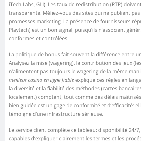
iTech Labs, GLI). Les taux de redistribution (RTP) doiven
transparente. Méfiez-vous des sites qui ne publient pa
promesses marketing. La présence de fournisseurs répu
Playtech) est un bon signal, puisqu’ils n’associent gén
conformes et contrôlées.
La politique de bonus fait souvent la différence entre
Analysez la mise (wagering), la contribution des jeux (le
n’alimentent pas toujours le wagering de la même manière
meilleur casino en ligne fiable
explique ces règles en lang
la diversité et la fiabilité des méthodes (cartes bancair
localement) comptent, tout comme des délais maîtrisés. 
bien guidée est un gage de conformité et d’efficacité: elle
témoigne d’une infrastructure sérieuse.
Le service client complète ce tableau: disponibilité 24/7
capables d’expliquer clairement les termes et les proc