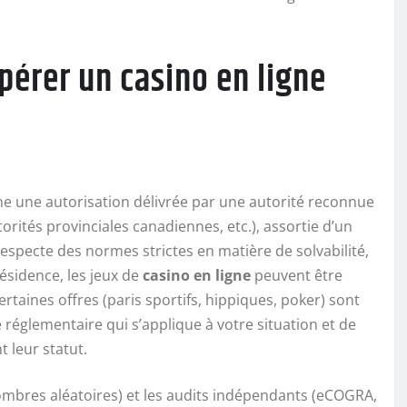
epérer un casino en ligne
che une autorisation délivrée par une autorité reconnue
ités provinciales canadiennes, etc.), assortie d’un
respecte des normes strictes en matière de solvabilité,
résidence, les jeux de
casino en ligne
peuvent être
ertaines offres (paris sportifs, hippiques, poker) sont
re réglementaire qui s’applique à votre situation et de
 leur statut.
nombres aléatoires) et les audits indépendants (eCOGRA,