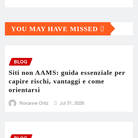
YOU MAY HAVE MISSED
BLOG
Siti non AAMS: guida essenziale per
capire rischi, vantaggi e come
orientarsi
Roxanne Ortiz
Jul 31, 2026