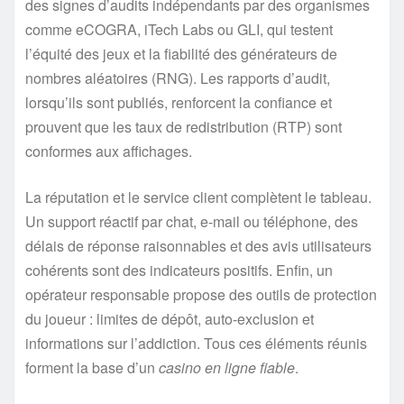
des signes d’audits indépendants par des organismes
comme eCOGRA, iTech Labs ou GLI, qui testent
l’équité des jeux et la fiabilité des générateurs de
nombres aléatoires (RNG). Les rapports d’audit,
lorsqu’ils sont publiés, renforcent la confiance et
prouvent que les taux de redistribution (RTP) sont
conformes aux affichages.
La réputation et le service client complètent le tableau.
Un support réactif par chat, e-mail ou téléphone, des
délais de réponse raisonnables et des avis utilisateurs
cohérents sont des indicateurs positifs. Enfin, un
opérateur responsable propose des outils de protection
du joueur : limites de dépôt, auto-exclusion et
informations sur l’addiction. Tous ces éléments réunis
forment la base d’un
casino en ligne fiable
.