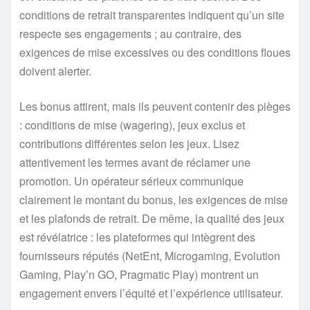
conditions de retrait transparentes indiquent qu’un site
respecte ses engagements ; au contraire, des
exigences de mise excessives ou des conditions floues
doivent alerter.
Les bonus attirent, mais ils peuvent contenir des pièges
: conditions de mise (wagering), jeux exclus et
contributions différentes selon les jeux. Lisez
attentivement les termes avant de réclamer une
promotion. Un opérateur sérieux communique
clairement le montant du bonus, les exigences de mise
et les plafonds de retrait. De même, la qualité des jeux
est révélatrice : les plateformes qui intègrent des
fournisseurs réputés (NetEnt, Microgaming, Evolution
Gaming, Play’n GO, Pragmatic Play) montrent un
engagement envers l’équité et l’expérience utilisateur.