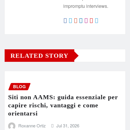
impromptu interviews.
RELATED STORY
BLOG
Siti non AAMS: guida essenziale per
capire rischi, vantaggi e come
orientarsi
Roxanne Ortiz
Jul 31, 2026