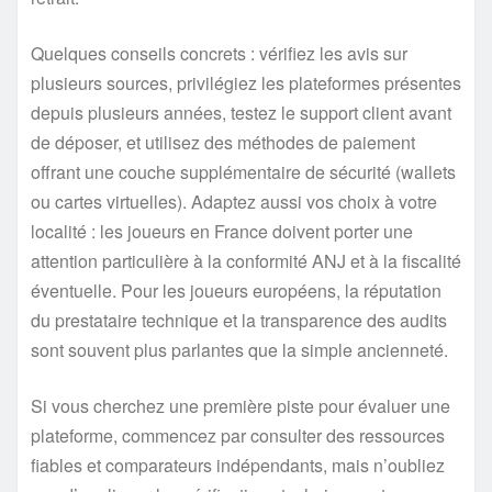
Quelques conseils concrets : vérifiez les avis sur
plusieurs sources, privilégiez les plateformes présentes
depuis plusieurs années, testez le support client avant
de déposer, et utilisez des méthodes de paiement
offrant une couche supplémentaire de sécurité (wallets
ou cartes virtuelles). Adaptez aussi vos choix à votre
localité : les joueurs en France doivent porter une
attention particulière à la conformité ANJ et à la fiscalité
éventuelle. Pour les joueurs européens, la réputation
du prestataire technique et la transparence des audits
sont souvent plus parlantes que la simple ancienneté.
Si vous cherchez une première piste pour évaluer une
plateforme, commencez par consulter des ressources
fiables et comparateurs indépendants, mais n’oubliez