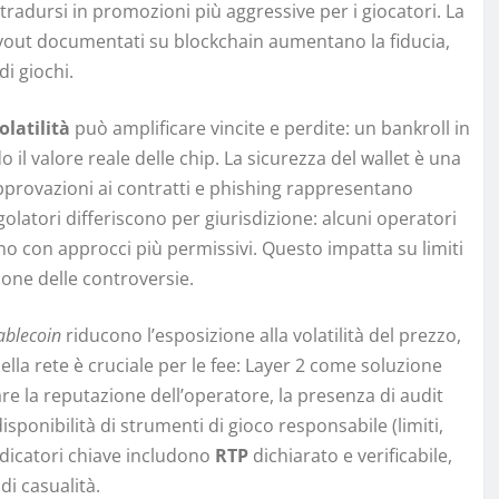
tradursi in promozioni più aggressive per i giocatori. La
payout documentati su blockchain aumentano la fiducia,
i giochi.
olatilità
può amplificare vincite e perdite: un bankroll in
il valore reale delle chip. La sicurezza del wallet è una
approvazioni ai contratti e phishing rappresentano
golatori differiscono per giurisdizione: alcuni operatori
no con approcci più permissivi. Questo impatta su limiti
zione delle controversie.
ablecoin
riducono l’esposizione alla volatilità del prezzo,
della rete è cruciale per le fee: Layer 2 come soluzione
care la reputazione dell’operatore, la presenza di audit
isponibilità di strumenti di gioco responsabile (limiti,
dicatori chiave includono
RTP
dichiarato e verificabile,
i casualità.