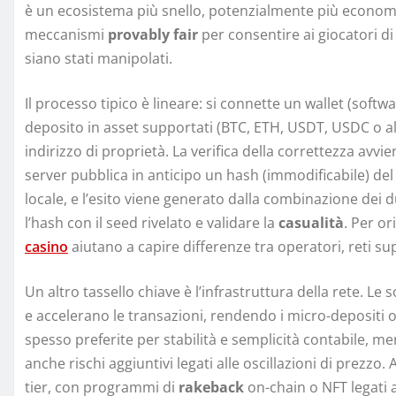
è un ecosistema più snello, potenzialmente più economic
meccanismi
provably fair
per consentire ai giocatori di
siano stati manipolati.
Il processo tipico è lineare: si connette un wallet (sof
deposito in asset supportati (BTC, ETH, USDT, USDC o altri
indirizzo di proprietà. La verifica della correttezza avvie
server pubblica in anticipo un hash (immodificabile) del
locale, e l’esito viene generato dalla combinazione dei 
l’hash con il seed rivelato e validare la
casualità
. Per or
casino
aiutano a capire differenze tra operatori, reti sup
Un altro tassello chiave è l’infrastruttura della rete. Le
e accelerano le transazioni, rendendo i micro-depositi o 
spesso preferite per stabilità e semplicità contabile, m
anche rischi aggiuntivi legati alle oscillazioni di prezz
tier, con programmi di
rakeback
on-chain o NFT legati a l