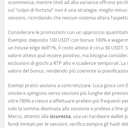
scommessa, mentre titoli ad alta varianza offrono picch
sul “colpo di fortuna” non è una strategia: meglio misur
sessioni, ricordando che nessun sistema altera l’aspett
Considerare le promozioni con un approccio quantitativ
Esempio: deposito 100 USDT con bonus 100% e wagering 
un house edge dell’1%, il costo atteso è circa 30 USDT. Se
valore atteso può essere positivo, ma bisogna considera
esclusioni di giochi a RTP alto e scadenze temporali. La 
valore del bonus, rendendo più coerente la pianificazio
Esempi pratici aiutano a concretizzare. Luca gioca con E
vincite e spingono verso sessioni più lunghe del previst
oltre l’80% e riesce a effettuare prelievi più frequenti pe
solo la somma destinata alla sessione e preleva a fine gi
Marco, attento alla
sicurezza
, usa un hardware wallet p
fondi limitati per le sessioni; verifica sempre gli hash d