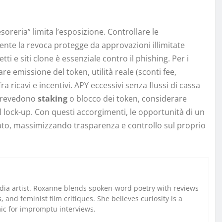
soreria” limita l’esposizione. Controllare le
nte la revoca protegge da approvazioni illimitate
tti e siti clone è essenziale contro il phishing. Per i
re emissione del token, utilità reale (sconti fee,
ricavi e incentivi. APY eccessivi senza flussi di cassa
 prevedono
staking
o blocco dei token, considerare
el lock-up. Con questi accorgimenti, le opportunità di un
o, massimizzando trasparenza e controllo sul proprio
ia artist. Roxanne blends spoken-word poetry with reviews
and feminist film critiques. She believes curiosity is a
mic for impromptu interviews.