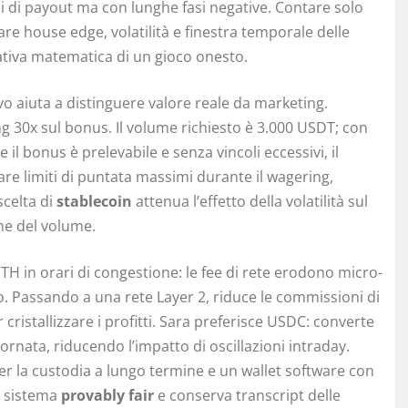
i di payout ma con lunghe fasi negative. Contare solo
are house edge, volatilità e finestra temporale delle
ativa matematica di un gioco onesto.
o aiuta a distinguere valore reale da marketing.
30x sul bonus. Il volume richiesto è 3.000 USDT; con
 il bonus è prelevabile e senza vincoli eccessivi, il
re limiti di puntata massimi durante il wagering,
scelta di
stablecoin
attenua l’effetto della volatilità sul
ne del volume.
TH in orari di congestione: le fee di rete erodono micro-
o. Passando a una rete Layer 2, riduce le commissioni di
r cristallizzare i profitti. Sara preferisce USDC: converte
ornata, riducendo l’impatto di oscillazioni intraday.
er la custodia a lungo termine e un wallet software con
el sistema
provably fair
e conserva transcript delle