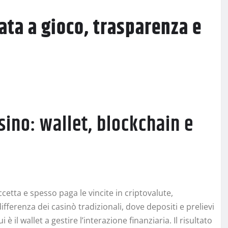
ata a gioco, trasparenza e
ino: wallet, blockchain e
cetta e spesso paga le vincite in criptovalute,
ifferenza dei casinò tradizionali, dove depositi e prelievi
l wallet a gestire l’interazione finanziaria. Il risultato