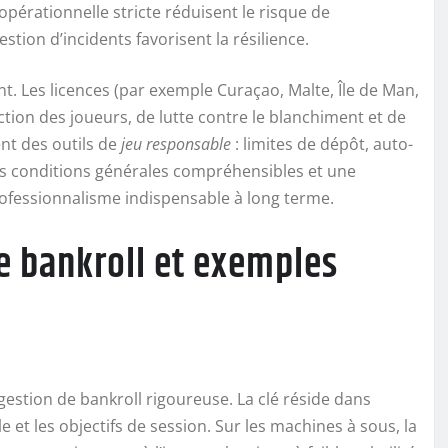
pérationnelle stricte réduisent le risque de
tion d’incidents favorisent la résilience.
t. Les licences (par exemple Curaçao, Malte, Île de Man,
ction des joueurs, de lutte contre le blanchiment et de
nt des outils de
jeu responsable
: limites de dépôt, auto-
es conditions générales compréhensibles et une
professionnalisme indispensable à long terme.
de bankroll et exemples
estion de bankroll rigoureuse. La clé réside dans
ble et les objectifs de session. Sur les machines à sous, la