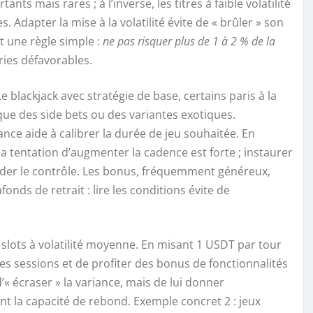
ts mais rares ; à l’inverse, les titres à faible volatilité
Adapter la mise à la volatilité évite de « brûler » son
 une règle simple :
ne pas risquer plus de 1 à 2 % de la
ries défavorables.
Le blackjack avec stratégie de base, certains paris à la
que des side bets ou des variantes exotiques.
ance aide à calibrer la durée de jeu souhaitée. En
a tentation d’augmenter la cadence est forte ; instaurer
rder le contrôle. Les bonus, fréquemment généreux,
nds de retrait : lire les conditions évite de
slots à volatilité moyenne. En misant 1 USDT par tour
gues sessions et de profiter des bonus de fonctionnalités
d’« écraser » la variance, mais de lui donner
t la capacité de rebond. Exemple concret 2 : jeux