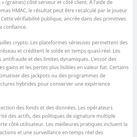
(graines) côté serveur et côté client. À l’aide de
as HMAC, le résultat peut être recalculé par le joueur
Cette vérifiabilité publique, ancrée dans des primitives
 confiance.
euilles crypto. Les plateformes sérieuses permettent des
réseau et créditent le solde en temps quasi-réel. Les
es antifraude et des limites dynamiques. L’essor des
les gains et les pertes plus lisibles en valeur fiat. Certains
utomatiser des jackpots ou des programmes de
ectures hybrides pour conserver une expérience
rotection des fonds et des données. Les opérateurs
rité des actifs, des politiques de signature multiple
orte côté utilisateur. Les meilleures pratiques incluent la
sactions et une surveillance en temps réel des