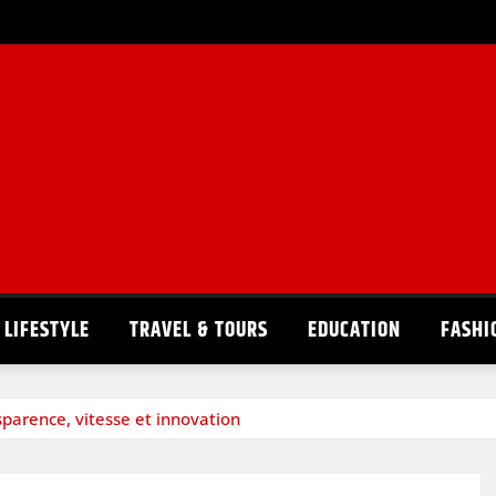
LIFESTYLE
TRAVEL & TOURS
EDUCATION
FASHI
nsparence, vitesse et innovation