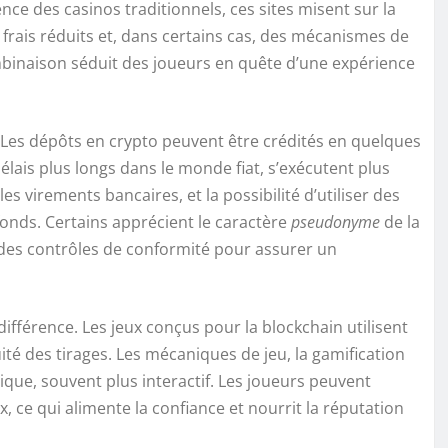
nce des casinos traditionnels, ces sites misent sur la
 frais réduits et, dans certains cas, des mécanismes de
mbinaison séduit des joueurs en quête d’une expérience
. Les dépôts en crypto peuvent être crédités en quelques
élais plus longs dans le monde fiat, s’exécutent plus
 virements bancaires, et la possibilité d’utiliser des
fonds. Certains apprécient le caractère
pseudonyme
de la
 des contrôles de conformité pour assurer un
a différence. Les jeux conçus pour la blockchain utilisent
ité des tirages. Les mécaniques de jeu, la gamification
ue, souvent plus interactif. Les joueurs peuvent
, ce qui alimente la confiance et nourrit la réputation