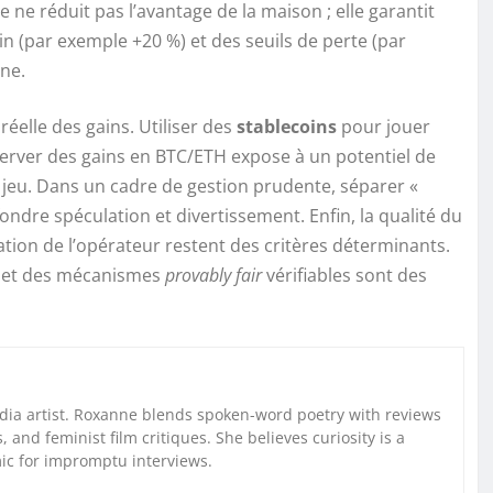
 ne réduit pas l’avantage de la maison ; elle garantit
ain (par exemple +20 %) et des seuils de perte (par
ine.
réelle des gains. Utiliser des
stablecoins
pour jouer
onserver des gains en BTC/ETH expose à un potentiel de
eu. Dans un cadre de gestion prudente, séparer «
ondre spéculation et divertissement. Enfin, la qualité du
utation de l’opérateur restent des critères déterminants.
s et des mécanismes
provably fair
vérifiables sont des
ia artist. Roxanne blends spoken-word poetry with reviews
and feminist film critiques. She believes curiosity is a
mic for impromptu interviews.