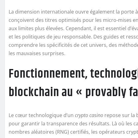
La dimension internationale ouvre également la porte à u
conçoivent des titres optimisés pour les micro-mises en
aux limites plus élevées. Cependant, il est essentiel d’év
et les politiques de jeu responsable. Des guides et re
comprendre les spécificités de cet univers, des méthode
les mauvaises surprises.
Fonctionnement, technologie
blockchain au « provably fa
Le cœur technologique d’un
crypto casino
repose sur la 
pour garantir la transparence des résultats. Là où les 
nombres aléatoires (RNG) certifiés, les opérateurs cry