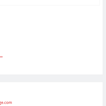
s…
rge.com