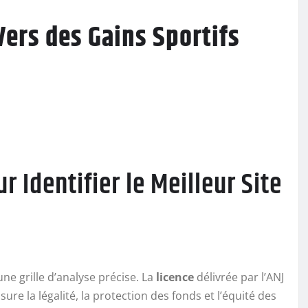
ers des Gains Sportifs
r Identifier le Meilleur Site
ne grille d’analyse précise. La
licence
délivrée par l’ANJ
sure la légalité, la protection des fonds et l’équité des