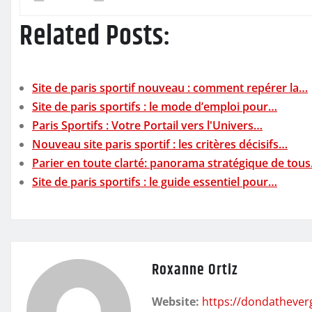
Related Posts:
Site de paris sportif nouveau : comment repérer la…
Site de paris sportifs : le mode d’emploi pour…
Paris Sportifs : Votre Portail vers l'Univers…
Nouveau site paris sportif : les critères décisifs…
Parier en toute clarté: panorama stratégique de tou
Site de paris sportifs : le guide essentiel pour…
Roxanne Ortiz
Website:
https://dondatheve