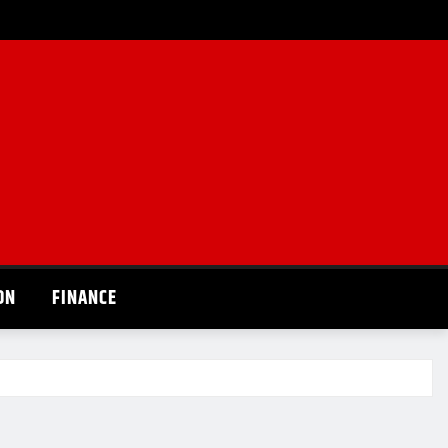
ON
FINANCE