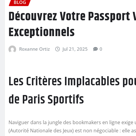
BLOG
Découvrez Votre Passport V
Exceptionnels
Roxanne Ortiz
Jul 21, 2025
0
Les Critères Implacables pou
de Paris Sportifs
Naviguer dans la jungle des bookmakers en ligne exige u
(Autorité Nationale des Jeux) est non négociable : elle as