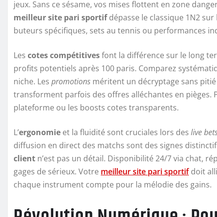
jeux. Sans ce sésame, vos mises flottent en zone danger
meilleur site pari sportif
dépasse le classique 1N2 sur 
buteurs spécifiques, sets au tennis ou performances in
Les
cotes compétitives
font la différence sur le long t
profits potentiels après 100 paris. Comparez systémat
niche. Les
promotions
méritent un décryptage sans pitié :
transforment parfois des offres alléchantes en pièges. P
plateforme ou les boosts cotes transparents.
L’
ergonomie
et la fluidité sont cruciales lors des
live bet
diffusion en direct des matchs sont des signes distinct
client
n’est pas un détail. Disponibilité 24/7 via chat, 
gages de sérieux. Votre
meilleur site pari sportif
doit al
chaque instrument compte pour la mélodie des gains.