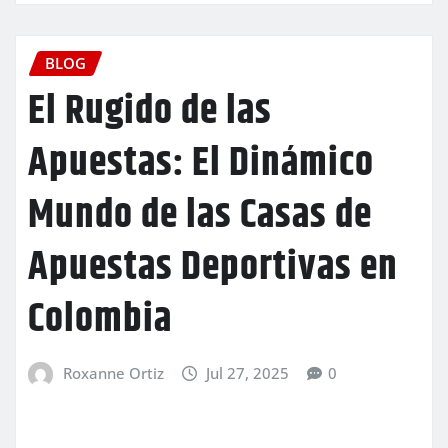
BLOG
El Rugido de las
Apuestas: El Dinámico
Mundo de las Casas de
Apuestas Deportivas en
Colombia
Roxanne Ortiz
Jul 27, 2025
0