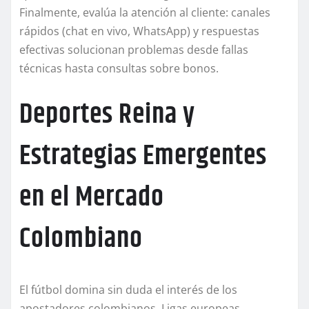
Finalmente, evalúa la atención al cliente: canales
rápidos (chat en vivo, WhatsApp) y respuestas
efectivas solucionan problemas desde fallas
técnicas hasta consultas sobre bonos.
Deportes Reina y
Estrategias Emergentes
en el Mercado
Colombiano
El fútbol domina sin duda el interés de los
apostadores colombianos. Ligas europeas