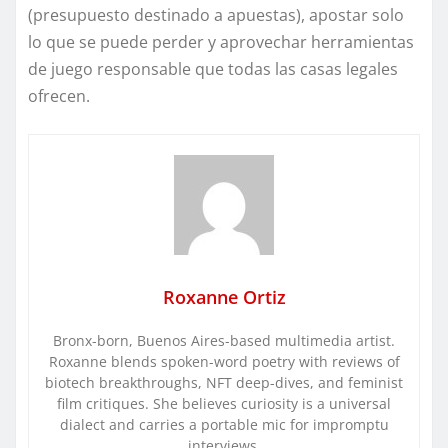
(presupuesto destinado a apuestas), apostar solo
lo que se puede perder y aprovechar herramientas
de juego responsable que todas las casas legales
ofrecen.
Roxanne Ortiz
Bronx-born, Buenos Aires-based multimedia artist.
Roxanne blends spoken-word poetry with reviews of
biotech breakthroughs, NFT deep-dives, and feminist
film critiques. She believes curiosity is a universal
dialect and carries a portable mic for impromptu
interviews.