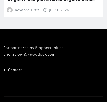
Roxanne Ortiz
Jul 31, 2026
For partnerships & opportunities:
Shollstrown97@outlook.com
Contact
Copyright © 2026 | Powered by
|
Newsio
by