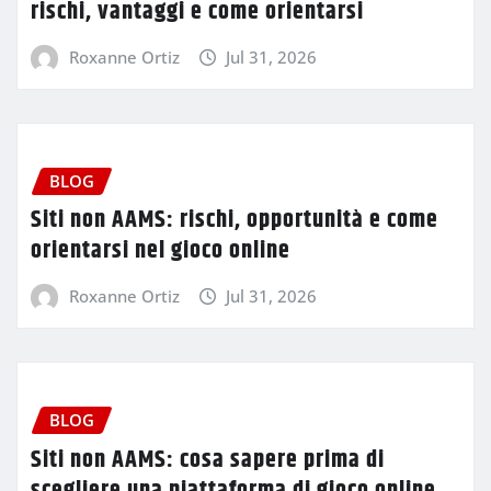
rischi, vantaggi e come orientarsi
Roxanne Ortiz
Jul 31, 2026
BLOG
Siti non AAMS: rischi, opportunità e come
orientarsi nel gioco online
Roxanne Ortiz
Jul 31, 2026
BLOG
Siti non AAMS: cosa sapere prima di
scegliere una piattaforma di gioco online