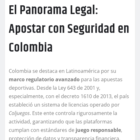
El Panorama Legal:
Apostar con Seguridad en
Colombia
Colombia se destaca en Latinoamérica por su
marco regulatorio avanzado
para las apuestas
deportivas. Desde la Ley 643 de 2001 y,
especialmente, con el decreto 1610 de 2013, el país
estableció un sistema de licencias operado por
Coljuegos
. Este ente controla rigurosamente la
actividad, garantizando que las plataformas
cumplan con estándares de
juego responsable
,
protección de datos y transparencia financiera.