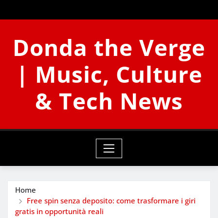
Skip
to
content
Donda the Verge
| Music, Culture
& Tech News
Home
Free spin senza deposito: come trasformare i giri
gratis in opportunità reali