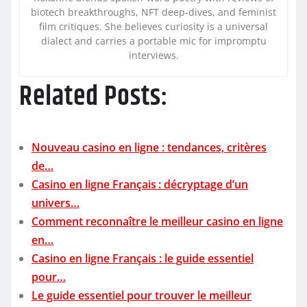
biotech breakthroughs, NFT deep-dives, and feminist
film critiques. She believes curiosity is a universal
dialect and carries a portable mic for impromptu
interviews.
Related Posts:
Nouveau casino en ligne : tendances, critères
de…
Casino en ligne Français : décryptage d’un
univers…
Comment reconnaître le meilleur casino en ligne
en…
Casino en ligne Français : le guide essentiel
pour…
Le guide essentiel pour trouver le meilleur