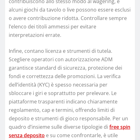
contribuiscono allo stesso modo al wagering, e
alcuni giochi da tavolo o live possono essere esclusi
o avere contribuzione ridotta. Controllare sempre
l’elenco dei titoli ammessi per evitare
interpretazioni errate.
Infine, contano licenza e strumenti di tutela.
Scegliere operatori con autorizzazione ADM
garantisce standard di sicurezza, protezione dei
fondi e correttezza delle promozioni. La verifica
dell’identità (KYC) è spesso necessaria per
sbloccare i giri e soprattutto per prelevare. Le
piattaforme trasparenti indicano chiaramente
regolamento, cap e termini, offrendo limiti di
deposito e strumenti di gioco responsabile. Per un
quadro d’insieme sulle diverse tipologie di
free spin
senza deposito
e su come confrontarle, è utile