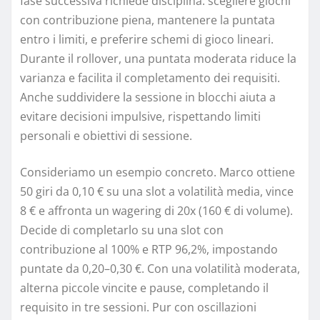
fase successiva richiede disciplina: scegliere giochi
con contribuzione piena, mantenere la puntata
entro i limiti, e preferire schemi di gioco lineari.
Durante il rollover, una puntata moderata riduce la
varianza e facilita il completamento dei requisiti.
Anche suddividere la sessione in blocchi aiuta a
evitare decisioni impulsive, rispettando limiti
personali e obiettivi di sessione.
Consideriamo un esempio concreto. Marco ottiene
50 giri da 0,10 € su una slot a volatilità media, vince
8 € e affronta un wagering di 20x (160 € di volume).
Decide di completarlo su una slot con
contribuzione al 100% e RTP 96,2%, impostando
puntate da 0,20–0,30 €. Con una volatilità moderata,
alterna piccole vincite e pause, completando il
requisito in tre sessioni. Pur con oscillazioni