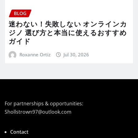
BLOG
迷わない！失敗しない オンラインカ
ジノ 選び方と本当に使えるおすすめ
ガイド
Roxanne Ortiz
Jul 30, 2026
For partnerships & opportunities:
Shollstrown97@outlook.com
Contact