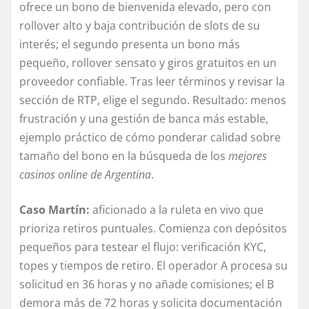
ofrece un bono de bienvenida elevado, pero con
rollover alto y baja contribución de slots de su
interés; el segundo presenta un bono más
pequeño, rollover sensato y giros gratuitos en un
proveedor confiable. Tras leer términos y revisar la
sección de RTP, elige el segundo. Resultado: menos
frustración y una gestión de banca más estable,
ejemplo práctico de cómo ponderar calidad sobre
tamaño del bono en la búsqueda de los
mejores
casinos online de Argentina
.
Caso Martín:
aficionado a la ruleta en vivo que
prioriza retiros puntuales. Comienza con depósitos
pequeños para testear el flujo: verificación KYC,
topes y tiempos de retiro. El operador A procesa su
solicitud en 36 horas y no añade comisiones; el B
demora más de 72 horas y solicita documentación