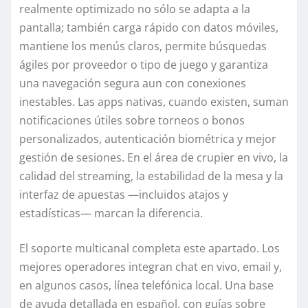
realmente optimizado no sólo se adapta a la
pantalla; también carga rápido con datos móviles,
mantiene los menús claros, permite búsquedas
ágiles por proveedor o tipo de juego y garantiza
una navegación segura aun con conexiones
inestables. Las apps nativas, cuando existen, suman
notificaciones útiles sobre torneos o bonos
personalizados, autenticación biométrica y mejor
gestión de sesiones. En el área de crupier en vivo, la
calidad del streaming, la estabilidad de la mesa y la
interfaz de apuestas —incluidos atajos y
estadísticas— marcan la diferencia.
El soporte multicanal completa este apartado. Los
mejores operadores integran chat en vivo, email y,
en algunos casos, línea telefónica local. Una base
de ayuda detallada en español, con guías sobre