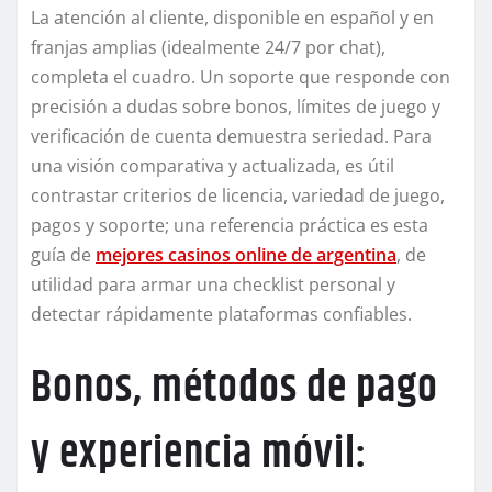
La atención al cliente, disponible en español y en
franjas amplias (idealmente 24/7 por chat),
completa el cuadro. Un soporte que responde con
precisión a dudas sobre bonos, límites de juego y
verificación de cuenta demuestra seriedad. Para
una visión comparativa y actualizada, es útil
contrastar criterios de licencia, variedad de juego,
pagos y soporte; una referencia práctica es esta
guía de
mejores casinos online de argentina
, de
utilidad para armar una checklist personal y
detectar rápidamente plataformas confiables.
Bonos, métodos de pago
y experiencia móvil: