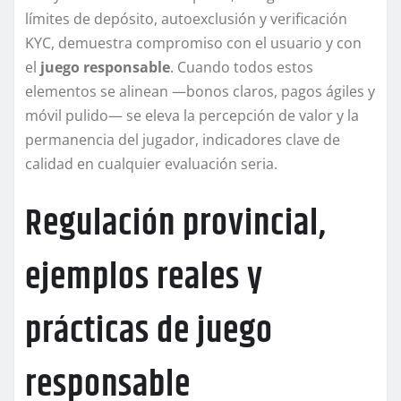
límites de depósito, autoexclusión y verificación
KYC, demuestra compromiso con el usuario y con
el
juego responsable
. Cuando todos estos
elementos se alinean —bonos claros, pagos ágiles y
móvil pulido— se eleva la percepción de valor y la
permanencia del jugador, indicadores clave de
calidad en cualquier evaluación seria.
Regulación provincial,
ejemplos reales y
prácticas de juego
responsable