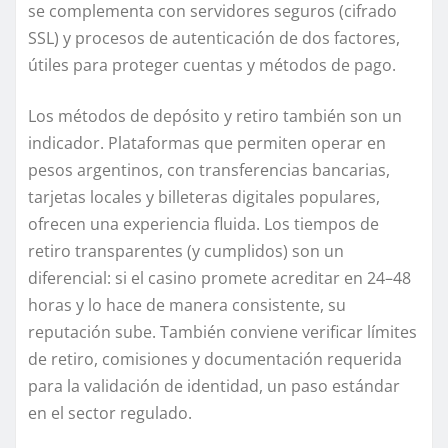
se complementa con servidores seguros (cifrado
SSL) y procesos de autenticación de dos factores,
útiles para proteger cuentas y métodos de pago.
Los métodos de depósito y retiro también son un
indicador. Plataformas que permiten operar en
pesos argentinos, con transferencias bancarias,
tarjetas locales y billeteras digitales populares,
ofrecen una experiencia fluida. Los tiempos de
retiro transparentes (y cumplidos) son un
diferencial: si el casino promete acreditar en 24–48
horas y lo hace de manera consistente, su
reputación sube. También conviene verificar límites
de retiro, comisiones y documentación requerida
para la validación de identidad, un paso estándar
en el sector regulado.