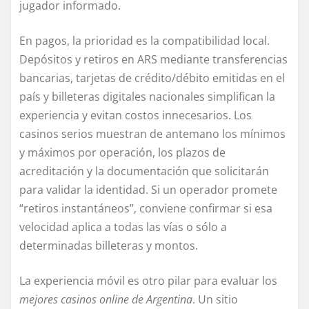
jugador informado.
En pagos, la prioridad es la compatibilidad local.
Depósitos y retiros en ARS mediante transferencias
bancarias, tarjetas de crédito/débito emitidas en el
país y billeteras digitales nacionales simplifican la
experiencia y evitan costos innecesarios. Los
casinos serios muestran de antemano los mínimos
y máximos por operación, los plazos de
acreditación y la documentación que solicitarán
para validar la identidad. Si un operador promete
“retiros instantáneos”, conviene confirmar si esa
velocidad aplica a todas las vías o sólo a
determinadas billeteras y montos.
La experiencia móvil es otro pilar para evaluar los
mejores casinos online de Argentina
. Un sitio