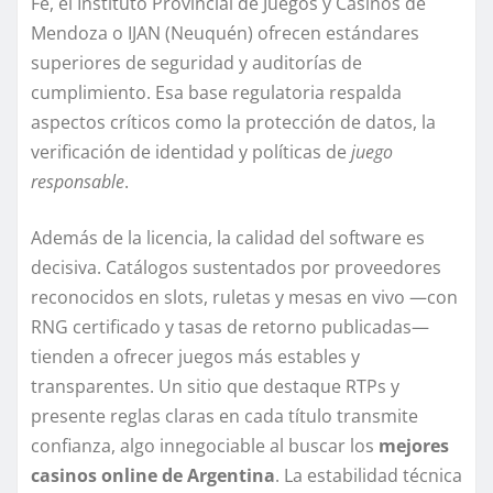
Fe, el Instituto Provincial de Juegos y Casinos de
Mendoza o IJAN (Neuquén) ofrecen estándares
superiores de seguridad y auditorías de
cumplimiento. Esa base regulatoria respalda
aspectos críticos como la protección de datos, la
verificación de identidad y políticas de
juego
responsable
.
Además de la licencia, la calidad del software es
decisiva. Catálogos sustentados por proveedores
reconocidos en slots, ruletas y mesas en vivo —con
RNG certificado y tasas de retorno publicadas—
tienden a ofrecer juegos más estables y
transparentes. Un sitio que destaque RTPs y
presente reglas claras en cada título transmite
confianza, algo innegociable al buscar los
mejores
casinos online de Argentina
. La estabilidad técnica