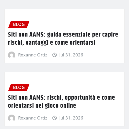
BLOG
Siti non AAMS: guida essenziale per capire
rischi, vantaggi e come orientarsi
Roxanne Ortiz
Jul 31, 2026
BLOG
Siti non AAMS: rischi, opportunità e come
orientarsi nel gioco online
Roxanne Ortiz
Jul 31, 2026