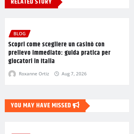
RELATED STORY
BLOG
Scopri come scegliere un casinò con
prelievo immediato: guida pratica per
giocatori in Italia
Roxanne Ortiz
Aug 7, 2026
YOU MAY HAVE MISSED