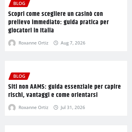
BLOG
Scopri come scegliere un casinò con
prelievo immediato: guida pratica per
giocatori in Italia
Roxanne Ortiz
Aug 7, 2026
BLOG
Siti non AAMS: guida essenziale per capire
rischi, vantaggi e come orientarsi
Roxanne Ortiz
Jul 31, 2026