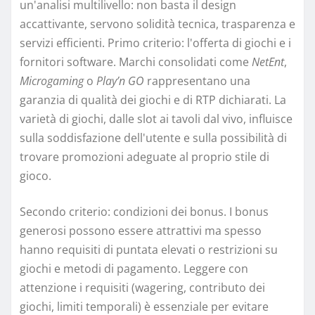
un'analisi multilivello: non basta il design
accattivante, servono solidità tecnica, trasparenza e
servizi efficienti. Primo criterio: l'offerta di giochi e i
fornitori software. Marchi consolidati come
NetEnt
,
Microgaming
o
Play’n GO
rappresentano una
garanzia di qualità dei giochi e di RTP dichiarati. La
varietà di giochi, dalle slot ai tavoli dal vivo, influisce
sulla soddisfazione dell'utente e sulla possibilità di
trovare promozioni adeguate al proprio stile di
gioco.
Secondo criterio: condizioni dei bonus. I bonus
generosi possono essere attrattivi ma spesso
hanno requisiti di puntata elevati o restrizioni su
giochi e metodi di pagamento. Leggere con
attenzione i requisiti (wagering, contributo dei
giochi, limiti temporali) è essenziale per evitare