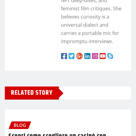
NFT deep-dives, and
feminist film critiques. She
believes curiosity is a
universal dialect and
carries a portable mic for
impromptu interviews.
RELATED STORY
BLOG