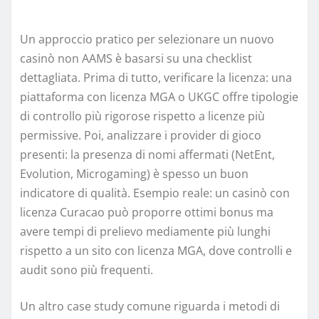
Un approccio pratico per selezionare un nuovo
casinò non AAMS è basarsi su una checklist
dettagliata. Prima di tutto, verificare la licenza: una
piattaforma con licenza MGA o UKGC offre tipologie
di controllo più rigorose rispetto a licenze più
permissive. Poi, analizzare i provider di gioco
presenti: la presenza di nomi affermati (NetEnt,
Evolution, Microgaming) è spesso un buon
indicatore di qualità. Esempio reale: un casinò con
licenza Curacao può proporre ottimi bonus ma
avere tempi di prelievo mediamente più lunghi
rispetto a un sito con licenza MGA, dove controlli e
audit sono più frequenti.
Un altro case study comune riguarda i metodi di