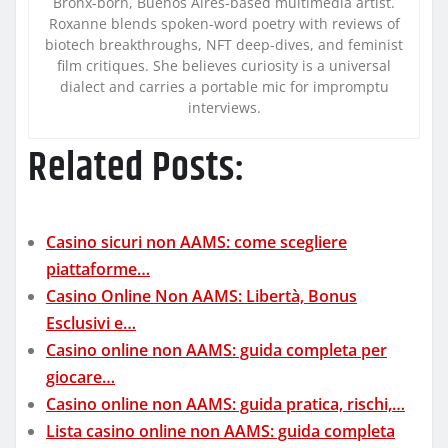
Bronx-born, Buenos Aires-based multimedia artist.
Roxanne blends spoken-word poetry with reviews of
biotech breakthroughs, NFT deep-dives, and feminist
film critiques. She believes curiosity is a universal
dialect and carries a portable mic for impromptu
interviews.
Related Posts:
Casino sicuri non AAMS: come scegliere
piattaforme…
Casino Online Non AAMS: Libertà, Bonus
Esclusivi e…
Casino online non AAMS: guida completa per
giocare…
Casino online non AAMS: guida pratica, rischi,…
Lista casino online non AAMS: guida completa