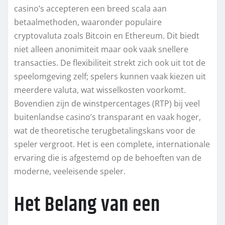
casino’s accepteren een breed scala aan
betaalmethoden, waaronder populaire
cryptovaluta zoals Bitcoin en Ethereum. Dit biedt
niet alleen anonimiteit maar ook vaak snellere
transacties. De flexibiliteit strekt zich ook uit tot de
speelomgeving zelf; spelers kunnen vaak kiezen uit
meerdere valuta, wat wisselkosten voorkomt.
Bovendien zijn de winstpercentages (RTP) bij veel
buitenlandse casino’s transparant en vaak hoger,
wat de theoretische terugbetalingskans voor de
speler vergroot. Het is een complete, internationale
ervaring die is afgestemd op de behoeften van de
moderne, veeleisende speler.
Het Belang van een