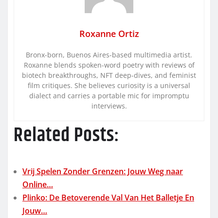
Roxanne Ortiz
Bronx-born, Buenos Aires-based multimedia artist.
Roxanne blends spoken-word poetry with reviews of
biotech breakthroughs, NFT deep-dives, and feminist
film critiques. She believes curiosity is a universal
dialect and carries a portable mic for impromptu
interviews.
Related Posts:
Vrij Spelen Zonder Grenzen: Jouw Weg naar
Online…
Plinko: De Betoverende Val Van Het Balletje En
Jouw…