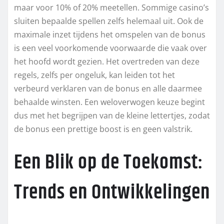
maar voor 10% of 20% meetellen. Sommige casino’s
sluiten bepaalde spellen zelfs helemaal uit. Ook de
maximale inzet tijdens het omspelen van de bonus
is een veel voorkomende voorwaarde die vaak over
het hoofd wordt gezien. Het overtreden van deze
regels, zelfs per ongeluk, kan leiden tot het
verbeurd verklaren van de bonus en alle daarmee
behaalde winsten. Een weloverwogen keuze begint
dus met het begrijpen van de kleine lettertjes, zodat
de bonus een prettige boost is en geen valstrik.
Een Blik op de Toekomst:
Trends en Ontwikkelingen