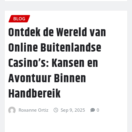
BLOG
Ontdek de Wereld van
Online Buitenlandse
Casino’s: Kansen en
Avontuur Binnen
Handbereik
Roxanne Ortiz
Sep 9, 2025
0