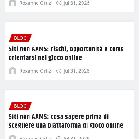
Roxanne Ortiz
Jul 31, 2026
BLOG
Siti non AAMS: rischi, opportunità e come
orientarsi nel gioco online
Roxanne Ortiz
Jul 31, 2026
BLOG
Siti non AAMS: cosa sapere prima di
scegliere una piattaforma di gioco online
Roxanne Ortiz
Jul 31, 2026