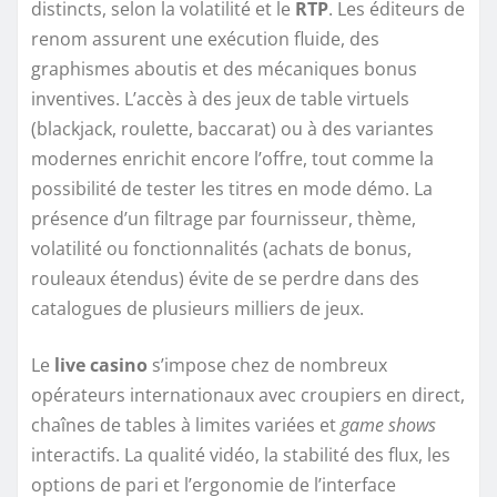
distincts, selon la volatilité et le
RTP
. Les éditeurs de
renom assurent une exécution fluide, des
graphismes aboutis et des mécaniques bonus
inventives. L’accès à des jeux de table virtuels
(blackjack, roulette, baccarat) ou à des variantes
modernes enrichit encore l’offre, tout comme la
possibilité de tester les titres en mode démo. La
présence d’un filtrage par fournisseur, thème,
volatilité ou fonctionnalités (achats de bonus,
rouleaux étendus) évite de se perdre dans des
catalogues de plusieurs milliers de jeux.
Le
live casino
s’impose chez de nombreux
opérateurs internationaux avec croupiers en direct,
chaînes de tables à limites variées et
game shows
interactifs. La qualité vidéo, la stabilité des flux, les
options de pari et l’ergonomie de l’interface