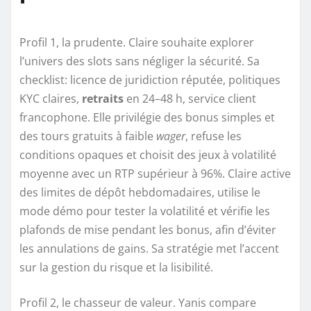
Profil 1, la prudente. Claire souhaite explorer
l’univers des slots sans négliger la sécurité. Sa
checklist: licence de juridiction réputée, politiques
KYC claires,
retraits
en 24–48 h, service client
francophone. Elle privilégie des bonus simples et
des tours gratuits à faible
wager
, refuse les
conditions opaques et choisit des jeux à volatilité
moyenne avec un RTP supérieur à 96%. Claire active
des limites de dépôt hebdomadaires, utilise le
mode démo pour tester la volatilité et vérifie les
plafonds de mise pendant les bonus, afin d’éviter
les annulations de gains. Sa stratégie met l’accent
sur la gestion du risque et la lisibilité.
Profil 2, le chasseur de valeur. Yanis compare