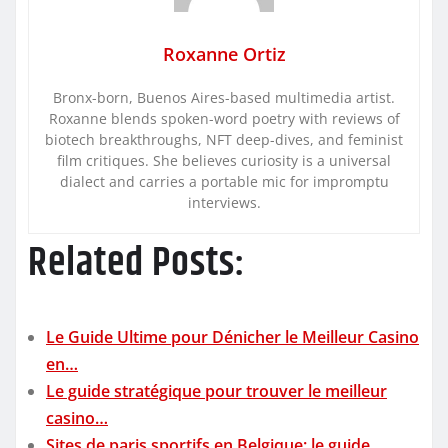
Roxanne Ortiz
Bronx-born, Buenos Aires-based multimedia artist.
Roxanne blends spoken-word poetry with reviews of
biotech breakthroughs, NFT deep-dives, and feminist
film critiques. She believes curiosity is a universal
dialect and carries a portable mic for impromptu
interviews.
Related Posts:
Le Guide Ultime pour Dénicher le Meilleur Casino
en…
Le guide stratégique pour trouver le meilleur
casino…
Sites de paris sportifs en Belgique: le guide…