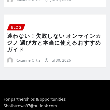
BLOG
迷わない！失敗しない オンラインカ
ジノ 選び方と本当に使えるおすすめ
ガイド
Roxanne Ortiz
Jul 30, 2026
For partnerships & opportunities:
Shollstrown97@outlook.com