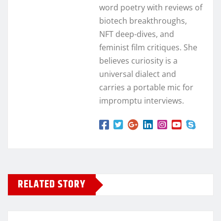
word poetry with reviews of
biotech breakthroughs,
NFT deep-dives, and
feminist film critiques. She
believes curiosity is a
universal dialect and
carries a portable mic for
impromptu interviews.
RELATED STORY