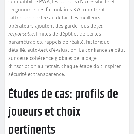
compatibilité PWA, les options d’accessibilité et
l’ergonomie des formulaires KYC montrent
l’attention portée au détail. Les meilleurs
opérateurs ajoutent des garde-fous de
jeu
responsable
: limites de dépôt et de pertes
paramétrables, rappels de réalité, historique
détaillé, auto-test d’évaluation. La confiance se bâtit
sur cette cohérence globale: de la page
d’inscription au retrait, chaque étape doit inspirer
sécurité et transparence.
Études de cas: profils de
joueurs et choix
pertinents