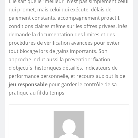
Elle sait que le “meilleur” n’est pas simplement celui
qui promet, mais celui qui exécute: délais de
paiement constants, accompagnement proactif,
conditions claires même sur les offres privées. Inès
demande la documentation des limites et des
procédures de vérification avancées pour éviter
tout blocage lors de gains importants. Son
approche inclut aussi la prévention: fixation
d’objectifs, historiques détaillés, indicateurs de
performance personnelle, et recours aux outils de
jeu responsable
pour garder le contrôle de sa
pratique au fil du temps.