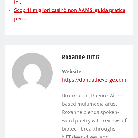
in…
Scopri i migliori casinò non AAMS: guida pratica
per…
Roxanne Ortiz
Website:
https://dondatheverge.com
Bronx-born, Buenos Aires-
based multimedia artist.
Roxanne blends spoken-
word poetry with reviews of
biotech breakthroughs,
NFT deep-dives, and