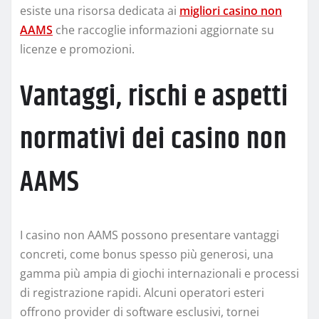
esiste una risorsa dedicata ai
migliori casino non
AAMS
che raccoglie informazioni aggiornate su
licenze e promozioni.
Vantaggi, rischi e aspetti
normativi dei casino non
AAMS
I casino non AAMS possono presentare vantaggi
concreti, come bonus spesso più generosi, una
gamma più ampia di giochi internazionali e processi
di registrazione rapidi. Alcuni operatori esteri
offrono provider di software esclusivi, tornei