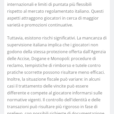
internazionali e limiti di puntata più flessibili
rispetto al mercato regolamentato italiano. Questi
aspetti attraggono giocatori in cerca di maggior
varietà e promozioni continuative.
Tuttavia, esistono rischi significativi. La mancanza di
supervisione italiana implica che i giocatori non
godono della stessa protezione offerta dall'Agenzia
delle Accise, Dogane e Monopoli: procedure di
reclamo, tempistiche di rimborso e tutele contro
pratiche scorrette possono risultare meno efficaci.
Inoltre, la situazione fiscale può variare: in alcuni
casi il trattamento delle vincite può essere
differente e compete al giocatore informarsi sulle
normative vigenti. Il controllo dell'identità e delle
transazioni può risultare più rigoroso in fase di
prelievo, con possibili richieste di documentazione