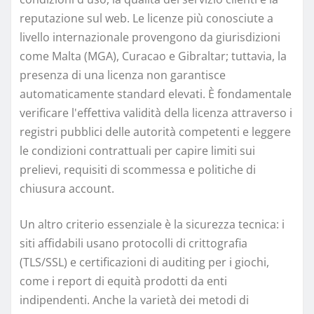
reputazione sul web. Le licenze più conosciute a
livello internazionale provengono da giurisdizioni
come Malta (MGA), Curacao e Gibraltar; tuttavia, la
presenza di una licenza non garantisce
automaticamente standard elevati. È fondamentale
verificare l'effettiva validità della licenza attraverso i
registri pubblici delle autorità competenti e leggere
le condizioni contrattuali per capire limiti sui
prelievi, requisiti di scommessa e politiche di
chiusura account.
Un altro criterio essenziale è la sicurezza tecnica: i
siti affidabili usano protocolli di crittografia
(TLS/SSL) e certificazioni di auditing per i giochi,
come i report di equità prodotti da enti
indipendenti. Anche la varietà dei metodi di