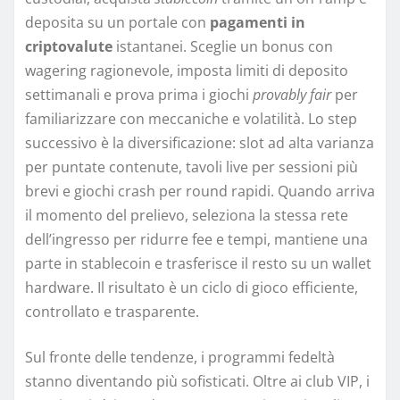
deposita su un portale con
pagamenti in
criptovalute
istantanei. Sceglie un bonus con
wagering ragionevole, imposta limiti di deposito
settimanali e prova prima i giochi
provably fair
per
familiarizzare con meccaniche e volatilità. Lo step
successivo è la diversificazione: slot ad alta varianza
per puntate contenute, tavoli live per sessioni più
brevi e giochi crash per round rapidi. Quando arriva
il momento del prelievo, seleziona la stessa rete
dell’ingresso per ridurre fee e tempi, mantiene una
parte in stablecoin e trasferisce il resto su un wallet
hardware. Il risultato è un ciclo di gioco efficiente,
controllato e trasparente.
Sul fronte delle tendenze, i programmi fedeltà
stanno diventando più sofisticati. Oltre ai club VIP, i