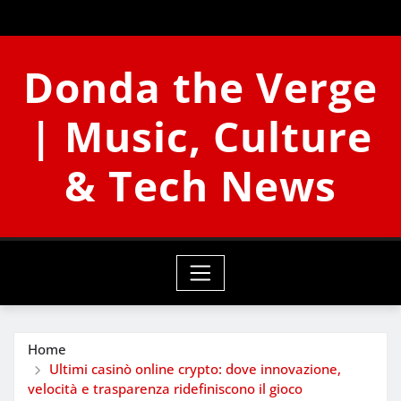
Skip
to
content
Donda the Verge
| Music, Culture
& Tech News
Home
Ultimi casinò online crypto: dove innovazione,
velocità e trasparenza ridefiniscono il gioco