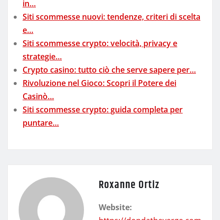
in…
Siti scommesse nuovi: tendenze, criteri di scelta
e…
Siti scommesse crypto: velocità, privacy e
strategie…
Crypto casino: tutto ciò che serve sapere per…
Rivoluzione nel Gioco: Scopri il Potere dei
Casinò…
Siti scommesse crypto: guida completa per
puntare…
Roxanne Ortiz
Website: