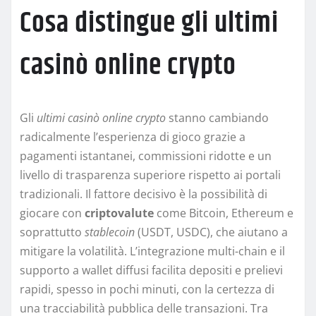
Cosa distingue gli ultimi
casinò online crypto
Gli
ultimi casinò online crypto
stanno cambiando
radicalmente l’esperienza di gioco grazie a
pagamenti istantanei, commissioni ridotte e un
livello di trasparenza superiore rispetto ai portali
tradizionali. Il fattore decisivo è la possibilità di
giocare con
criptovalute
come Bitcoin, Ethereum e
soprattutto
stablecoin
(USDT, USDC), che aiutano a
mitigare la volatilità. L’integrazione multi-chain e il
supporto a wallet diffusi facilita depositi e prelievi
rapidi, spesso in pochi minuti, con la certezza di
una tracciabilità pubblica delle transazioni. Tra