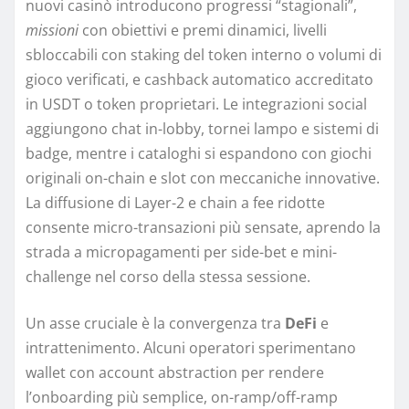
nuovi casinò introducono progressi “stagionali”,
missioni
con obiettivi e premi dinamici, livelli
sbloccabili con staking del token interno o volumi di
gioco verificati, e cashback automatico accreditato
in USDT o token proprietari. Le integrazioni social
aggiungono chat in-lobby, tornei lampo e sistemi di
badge, mentre i cataloghi si espandono con giochi
originali on-chain e slot con meccaniche innovative.
La diffusione di Layer-2 e chain a fee ridotte
consente micro-transazioni più sensate, aprendo la
strada a micropagamenti per side-bet e mini-
challenge nel corso della stessa sessione.
Un asse cruciale è la convergenza tra
DeFi
e
intrattenimento. Alcuni operatori sperimentano
wallet con account abstraction per rendere
l’onboarding più semplice, on-ramp/off-ramp