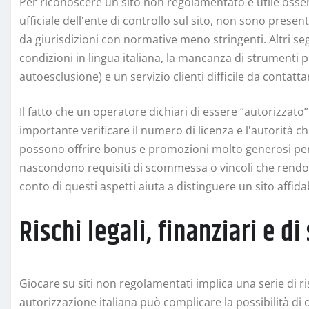
Per riconoscere un sito non regolamentato è utile osser
ufficiale dell'ente di controllo sul sito, non sono presen
da giurisdizioni con normative meno stringenti. Altri se
condizioni in lingua italiana, la mancanza di strumenti pe
autoesclusione) e un servizio clienti difficile da contatta
Il fatto che un operatore dichiari di essere “autorizza
importante verificare il numero di licenza e l'autorità ch
possono offrire bonus e promozioni molto generosi per 
nascondono requisiti di scommessa o vincoli che rendono
conto di questi aspetti aiuta a distinguere un sito affi
Rischi legali, finanziari e di
Giocare su siti non regolamentati implica una serie di ris
autorizzazione italiana può complicare la possibilità di o