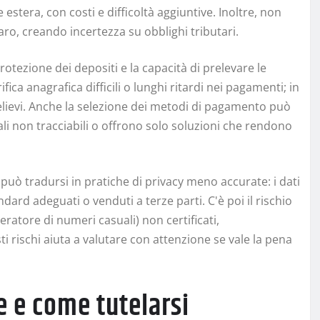
stera, con costi e difficoltà aggiuntive. Inoltre, non
ro, creando incertezza su obblighi tributari.
rotezione dei depositi e la capacità di prelevare le
fica anagrafica difficili o lunghi ritardi nei pagamenti; in
prelievi. Anche la selezione dei metodi di pagamento può
li non tracciabili o offrono solo soluzioni che rendono
i può tradursi in pratiche di privacy meno accurate: i dati
ard adeguati o venduti a terze parti. C'è poi il rischio
eratore di numeri casuali) non certificati,
rischi aiuta a valutare con attenzione se vale la pena
e e come tutelarsi