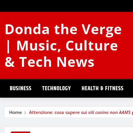
Skip
to
content
Donda the Verge
| Music, Culture
& Tech News
BUSINESS
TECHNOLOGY
HEALTH & FITNESS
Home
Attenzione: cosa sapere sui
siti casino non AAMS
p