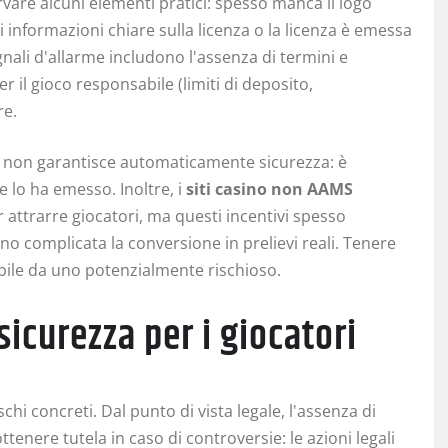
vare alcuni elementi pratici: spesso manca il logo
ti informazioni chiare sulla licenza o la licenza è emessa
gnali d'allarme includono l'assenza di termini e
r il gioco responsabile (limiti di deposito,
re.
to” non garantisce automaticamente sicurezza: è
e lo ha emesso. Inoltre, i
siti casino non AAMS
attrarre giocatori, ma questi incentivi spesso
 complicata la conversione in prelievi reali. Tenere
dabile da uno potenzialmente rischioso.
 sicurezza per i giocatori
chi concreti. Dal punto di vista legale, l'assenza di
ttenere tutela in caso di controversie: le azioni legali