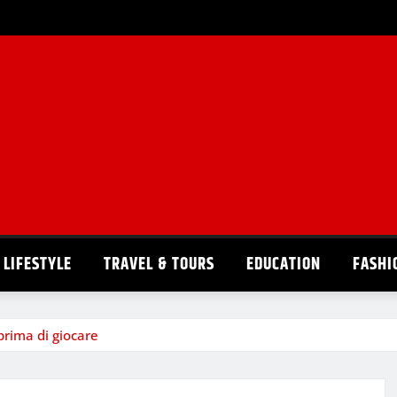
LIFESTYLE
TRAVEL & TOURS
EDUCATION
FASHI
rima di giocare