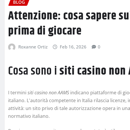
BLOG
Attenzione: cosa sapere s
prima di giocare
Roxanne Ortiz
Feb 16, 2026
0
Cosa sono i
siti casino no
I termini
siti casino non AAMS
indicano piattaforme di gio
italiano. L'autorità competente in Italia rilascia licenze
attività: un sito privo di tale autorizzazione opera in un
normativo italiano.