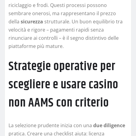
riciclaggio e frodi. Questi processi possono
sembrare onerosi, ma rappresentano il prezzo
della
sicurezza
strutturale. Un buon equilibrio tra
velocità e rigore – pagamenti rapidi senza
rinunciare ai controlli – è il segno distintivo delle
piattaforme più mature.
Strategie operative per
scegliere e usare casino
non AAMS con criterio
La selezione prudente inizia con una
due diligence
pratica. Creare una checklist aiuta: licenza