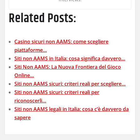
Related Posts:
Casino sicuri non AAMS: come scegliere
piattaforme…
Siti non AAMS in Italia: cosa significa davvero…
Siti Non AAMS: La Nuova Frontiera del Gioco
Online…
Siti non AAMS sicuri: criteri reali per scegliere…
Siti non AAMS sicuri: criteri reali per
riconoscerli…
Siti non AAMS legali in Italia: cosa c’è davvero da
sapere