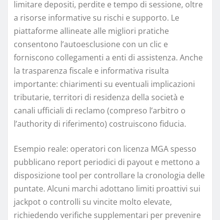
limitare depositi, perdite e tempo di sessione, oltre
a risorse informative su rischi e supporto. Le
piattaforme allineate alle migliori pratiche
consentono l’autoesclusione con un clic e
forniscono collegamenti a enti di assistenza. Anche
la trasparenza fiscale e informativa risulta
importante: chiarimenti su eventuali implicazioni
tributarie, territori di residenza della società e
canali ufficiali di reclamo (compreso l’arbitro o
l’authority di riferimento) costruiscono fiducia.
Esempio reale: operatori con licenza MGA spesso
pubblicano report periodici di payout e mettono a
disposizione tool per controllare la cronologia delle
puntate. Alcuni marchi adottano limiti proattivi sui
jackpot o controlli su vincite molto elevate,
richiedendo verifiche supplementari per prevenire