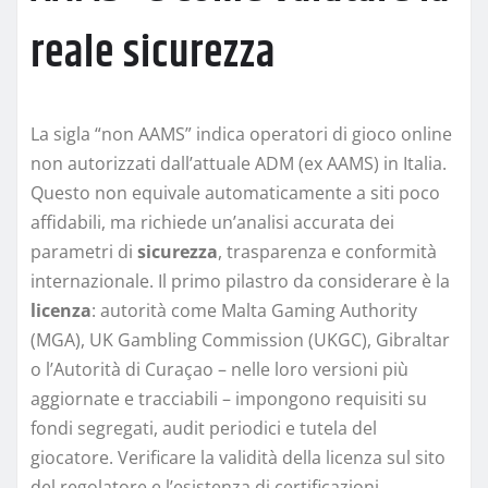
reale sicurezza
La sigla “non AAMS” indica operatori di gioco online
non autorizzati dall’attuale ADM (ex AAMS) in Italia.
Questo non equivale automaticamente a siti poco
affidabili, ma richiede un’analisi accurata dei
parametri di
sicurezza
, trasparenza e conformità
internazionale. Il primo pilastro da considerare è la
licenza
: autorità come Malta Gaming Authority
(MGA), UK Gambling Commission (UKGC), Gibraltar
o l’Autorità di Curaçao – nelle loro versioni più
aggiornate e tracciabili – impongono requisiti su
fondi segregati, audit periodici e tutela del
giocatore. Verificare la validità della licenza sul sito
del regolatore e l’esistenza di certificazioni