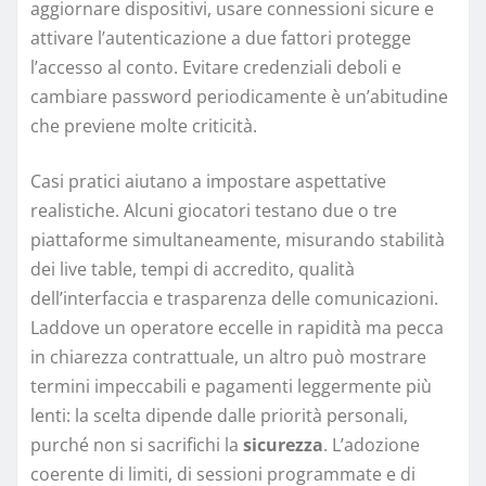
aggiornare dispositivi, usare connessioni sicure e
attivare l’autenticazione a due fattori protegge
l’accesso al conto. Evitare credenziali deboli e
cambiare password periodicamente è un’abitudine
che previene molte criticità.
Casi pratici aiutano a impostare aspettative
realistiche. Alcuni giocatori testano due o tre
piattaforme simultaneamente, misurando stabilità
dei live table, tempi di accredito, qualità
dell’interfaccia e trasparenza delle comunicazioni.
Laddove un operatore eccelle in rapidità ma pecca
in chiarezza contrattuale, un altro può mostrare
termini impeccabili e pagamenti leggermente più
lenti: la scelta dipende dalle priorità personali,
purché non si sacrifichi la
sicurezza
. L’adozione
coerente di limiti, di sessioni programmate e di