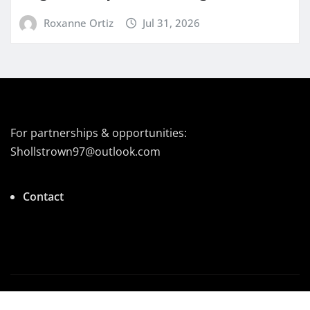
Roxanne Ortiz
Jul 31, 2026
For partnerships & opportunities:
Shollstrown97@outlook.com
Contact
Copyright © 2026 | Powered by
|
Newsio
by