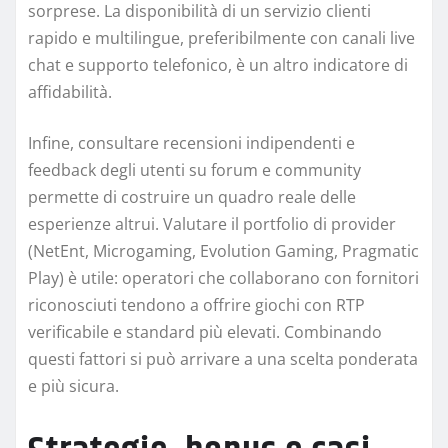
sorprese. La disponibilità di un servizio clienti
rapido e multilingue, preferibilmente con canali live
chat e supporto telefonico, è un altro indicatore di
affidabilità.
Infine, consultare recensioni indipendenti e
feedback degli utenti su forum e community
permette di costruire un quadro reale delle
esperienze altrui. Valutare il portfolio di provider
(NetEnt, Microgaming, Evolution Gaming, Pragmatic
Play) è utile: operatori che collaborano con fornitori
riconosciuti tendono a offrire giochi con RTP
verificabile e standard più elevati. Combinando
questi fattori si può arrivare a una scelta ponderata
e più sicura.