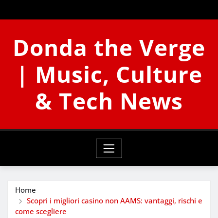
Skip
to
content
Donda the Verge
| Music, Culture
& Tech News
Home
Scopri i migliori casino non AAMS: vantaggi, rischi e
come scegliere