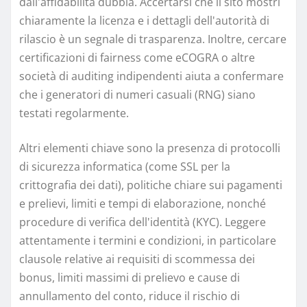
dall'affidabilità dubbia. Accertarsi che il sito mostri
chiaramente la licenza e i dettagli dell'autorità di
rilascio è un segnale di trasparenza. Inoltre, cercare
certificazioni di fairness come eCOGRA o altre
società di auditing indipendenti aiuta a confermare
che i generatori di numeri casuali (RNG) siano
testati regolarmente.
Altri elementi chiave sono la presenza di protocolli
di sicurezza informatica (come SSL per la
crittografia dei dati), politiche chiare sui pagamenti
e prelievi, limiti e tempi di elaborazione, nonché
procedure di verifica dell'identità (KYC). Leggere
attentamente i termini e condizioni, in particolare
clausole relative ai requisiti di scommessa dei
bonus, limiti massimi di prelievo e cause di
annullamento del conto, riduce il rischio di