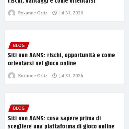
rischi, vantaggi e come orientarsi
Roxanne Ortiz
Jul 31, 2026
BLOG
Siti non AAMS: rischi, opportunità e come
orientarsi nel gioco online
Roxanne Ortiz
Jul 31, 2026
BLOG
Siti non AAMS: cosa sapere prima di
scegliere una piattaforma di gioco online