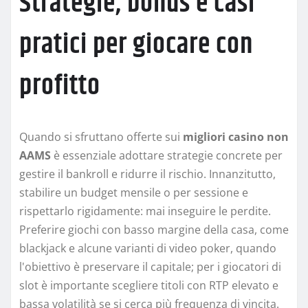
Strategie, bonus e casi
pratici per giocare con
profitto
Quando si sfruttano offerte sui
migliori casino non
AAMS
è essenziale adottare strategie concrete per
gestire il bankroll e ridurre il rischio. Innanzitutto,
stabilire un budget mensile o per sessione e
rispettarlo rigidamente: mai inseguire le perdite.
Preferire giochi con basso margine della casa, come
blackjack e alcune varianti di video poker, quando
l'obiettivo è preservare il capitale; per i giocatori di
slot è importante scegliere titoli con RTP elevato e
bassa volatilità se si cerca più frequenza di vincita.