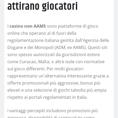
attirano giocatori
I
casino non AAMS
sono piattaforme di gioco
online che operano al di fuori della
regolamentazione italiana gestita dall'Agenzia delle
Dogane e dei Monopoli (ADM, ex AAMS). Questi siti
sono spesso autorizzati da giurisdizioni estere
come Curacao, Malta, o altre isole con normative
sul gioco differenti. Per molti giocatori
rappresentano un'alternativa interessante grazie a
offerte promozionali più aggressive, bonus più
elevati e una selezione di giochi talvolta più ampia
rispetto ai portali regolamentati in Italia.
I vantaggi percepiti includono promozioni più
generose, disponibilità di criptovalute come