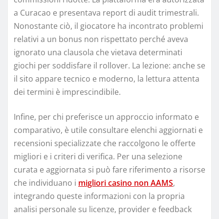
a Curacao e presentava report di audit trimestrali.
Nonostante ciò, il giocatore ha incontrato problemi
relativi a un bonus non rispettato perché aveva
ignorato una clausola che vietava determinati
giochi per soddisfare il rollover. La lezione: anche se
il sito appare tecnico e moderno, la lettura attenta
dei termini è imprescindibile.
Infine, per chi preferisce un approccio informato e
comparativo, è utile consultare elenchi aggiornati e
recensioni specializzate che raccolgono le offerte
migliori e i criteri di verifica. Per una selezione
curata e aggiornata si può fare riferimento a risorse
che individuano i
migliori casino non AAMS
,
integrando queste informazioni con la propria
analisi personale su licenze, provider e feedback