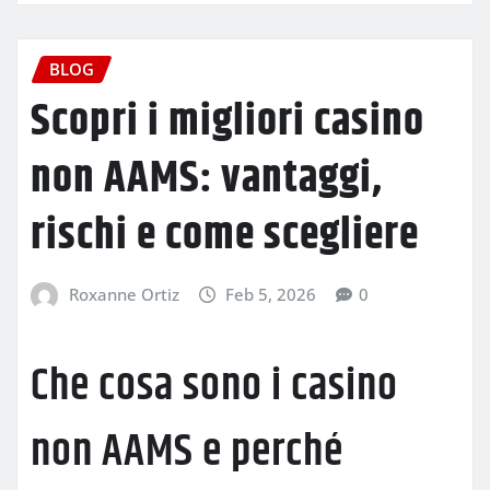
BLOG
Scopri i migliori casino
non AAMS: vantaggi,
rischi e come scegliere
Roxanne Ortiz
Feb 5, 2026
0
Che cosa sono i casino
non AAMS e perché