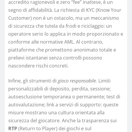
accredito ragionevoli e zero “fee” inattese, è un
segno di affidabilità. La richiesta di KYC (Know Your
Customer) non è un ostacolo, ma un meccanismo
di sicurezza che tutela da frodi e riciclaggio: un
operatore serio lo applica in modo proporzionato e
conforme alle normative AML. Al contrario,
piattaforme che promettono anonimato totale e
prelievi istantanei senza controlli possono
nascondere rischi concreti.
Infine, gli strumenti di
gioco responsabile
. Limiti
personalizzabili di deposito, perdita, sessione;
autoesclusione temporanea o permanente; test di
autovalutazione; link a servizi di supporto: queste
misure mostrano una cultura orientata alla
sicurezza del giocatore. Anche la trasparenza sui
RTP
(Return to Player) dei giochi e sul