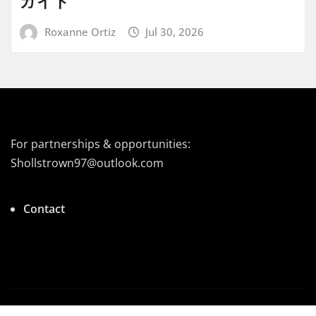
ガイド
Roxanne Ortiz
Jul 30, 2026
For partnerships & opportunities:
Shollstrown97@outlook.com
Contact
Copyright © 2025 | Powered by
|
Newsio
by