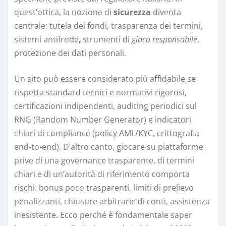
quest’ottica, la nozione di
sicurezza
diventa
centrale: tutela dei fondi, trasparenza dei termini,
sistemi antifrode, strumenti di
gioco responsabile
,
protezione dei dati personali.
Un sito può essere considerato più affidabile se
rispetta standard tecnici e normativi rigorosi,
certificazioni indipendenti, auditing periodici sul
RNG (Random Number Generator) e indicatori
chiari di compliance (policy AML/KYC, crittografia
end-to-end). D’altro canto, giocare su piattaforme
prive di una governance trasparente, di termini
chiari e di un’autorità di riferimento comporta
rischi: bonus poco trasparenti, limiti di prelievo
penalizzanti, chiusure arbitrarie di conti, assistenza
inesistente. Ecco perché è fondamentale saper