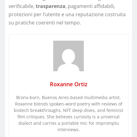
verificabile,
trasparenza
, pagamenti affidabili,
protezioni per l’utente e una reputazione costruita
su pratiche coerenti nel tempo.
Roxanne Ortiz
Bronx-born, Buenos Aires-based multimedia artist.
Roxanne blends spoken-word poetry with reviews of
biotech breakthroughs, NFT deep-dives, and feminist
film critiques. She believes curiosity is a universal
dialect and carries a portable mic for impromptu
interviews.