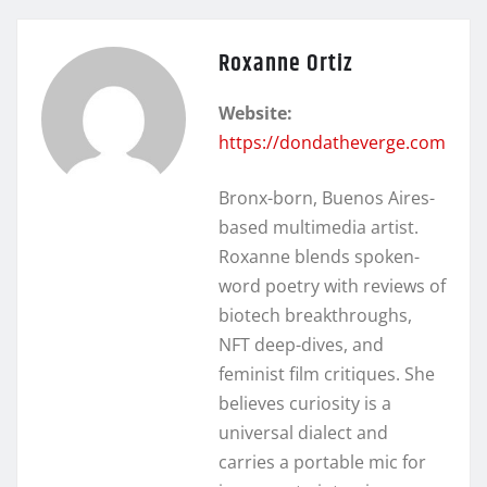
Roxanne Ortiz
Website:
https://dondatheverge.com
Bronx-born, Buenos Aires-
based multimedia artist.
Roxanne blends spoken-
word poetry with reviews of
biotech breakthroughs,
NFT deep-dives, and
feminist film critiques. She
believes curiosity is a
universal dialect and
carries a portable mic for