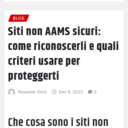
BLOG
Siti non AAMS sicuri:
come riconoscerli e quali
criteri usare per
proteggerti
Roxanne Ortiz
Dec 9, 2025
0
Che cosa sono i siti non