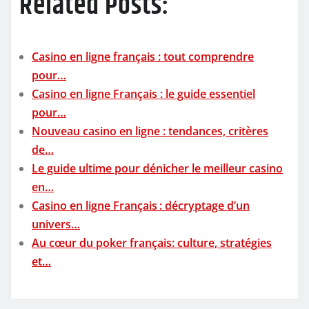
Related Posts:
Casino en ligne français : tout comprendre
pour…
Casino en ligne Français : le guide essentiel
pour…
Nouveau casino en ligne : tendances, critères
de…
Le guide ultime pour dénicher le meilleur casino
en…
Casino en ligne Français : décryptage d’un
univers…
Au cœur du poker français: culture, stratégies
et…