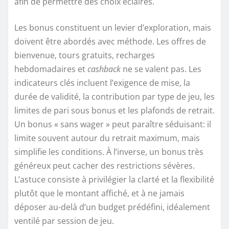
afin de permettre des choix éclairés.
Les bonus constituent un levier d’exploration, mais
doivent être abordés avec méthode. Les offres de
bienvenue, tours gratuits, recharges
hebdomadaires et
cashback
ne se valent pas. Les
indicateurs clés incluent l’exigence de mise, la
durée de validité, la contribution par type de jeu, les
limites de pari sous bonus et les plafonds de retrait.
Un bonus « sans wager » peut paraître séduisant: il
limite souvent autour du retrait maximum, mais
simplifie les conditions. À l’inverse, un bonus très
généreux peut cacher des restrictions sévères.
L’astuce consiste à privilégier la clarté et la flexibilité
plutôt que le montant affiché, et à ne jamais
déposer au-delà d’un budget prédéfini, idéalement
ventilé par session de jeu.