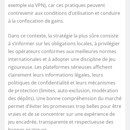
exemple via VPN), car ces pratiques peuvent
contrevenir aux conditions d’utilisation et conduire
à la confiscation de gains.
Dans ce contexte, la stratégie la plus sûre consiste
à s’informer sur les obligations locales, à privilégier
les opérateurs conformes aux meilleures normes
internationales et à adopter une discipline de jeu
rigoureuse. Les plateformes sérieuses affichent
clairement leurs informations légales, leurs
politiques de confidentialité et leurs mécanismes
de protection (limites, auto-exclusion, modération
des dépôts). Une bonne compréhension du marché
permet d’éviter les promesses trop belles pour être
vraies et de se concentrer sur une expérience de
jeu encadrée, transparente et respectueuse des
bonnes pratiques.