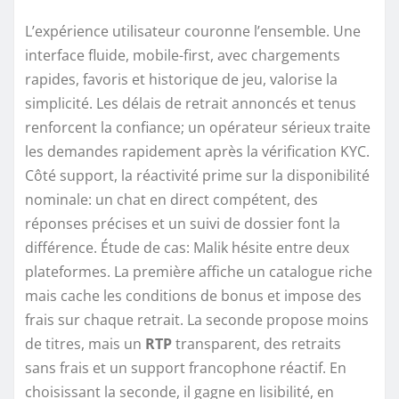
L’expérience utilisateur couronne l’ensemble. Une
interface fluide, mobile-first, avec chargements
rapides, favoris et historique de jeu, valorise la
simplicité. Les délais de retrait annoncés et tenus
renforcent la confiance; un opérateur sérieux traite
les demandes rapidement après la vérification KYC.
Côté support, la réactivité prime sur la disponibilité
nominale: un chat en direct compétent, des
réponses précises et un suivi de dossier font la
différence. Étude de cas: Malik hésite entre deux
plateformes. La première affiche un catalogue riche
mais cache les conditions de bonus et impose des
frais sur chaque retrait. La seconde propose moins
de titres, mais un
RTP
transparent, des retraits
sans frais et un support francophone réactif. En
choisissant la seconde, il gagne en lisibilité, en