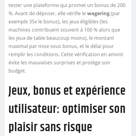
tester une plateforme qui promet un bonus de 200
%. Avant de déposer, elle vérifie le
wagering
(par
exemple 35x le bonus), les jeux éligibles (les
machines contribuent souvent à 100 % alors que
les jeux de table beaucoup moins), le montant
maximal par mise sous bonus, et le délai pour
remplir les conditions. Cette vérification en amont
évite les mauvaises surprises et protège son
budget.
Jeux, bonus et expérience
utilisateur: optimiser son
plaisir sans risque