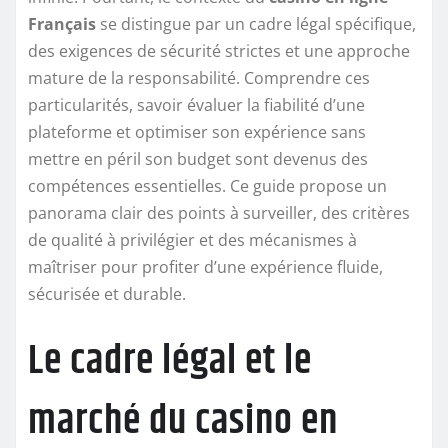
Français
se distingue par un cadre légal spécifique,
des exigences de sécurité strictes et une approche
mature de la responsabilité. Comprendre ces
particularités, savoir évaluer la fiabilité d’une
plateforme et optimiser son expérience sans
mettre en péril son budget sont devenus des
compétences essentielles. Ce guide propose un
panorama clair des points à surveiller, des critères
de qualité à privilégier et des mécanismes à
maîtriser pour profiter d’une expérience fluide,
sécurisée et durable.
Le cadre légal et le
marché du casino en