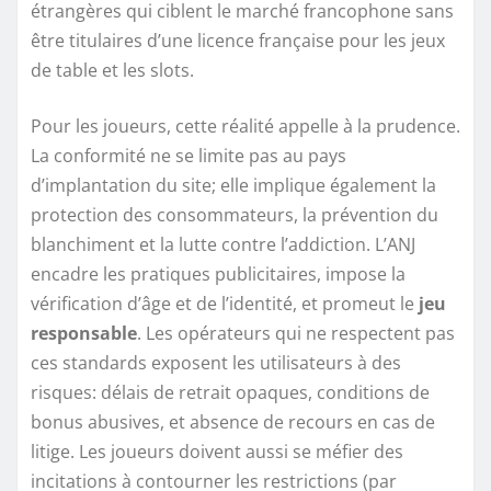
étrangères qui ciblent le marché francophone sans
être titulaires d’une licence française pour les jeux
de table et les slots.
Pour les joueurs, cette réalité appelle à la prudence.
La conformité ne se limite pas au pays
d’implantation du site; elle implique également la
protection des consommateurs, la prévention du
blanchiment et la lutte contre l’addiction. L’ANJ
encadre les pratiques publicitaires, impose la
vérification d’âge et de l’identité, et promeut le
jeu
responsable
. Les opérateurs qui ne respectent pas
ces standards exposent les utilisateurs à des
risques: délais de retrait opaques, conditions de
bonus abusives, et absence de recours en cas de
litige. Les joueurs doivent aussi se méfier des
incitations à contourner les restrictions (par