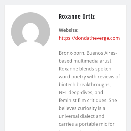
Roxanne Ortiz
Website:
https://dondatheverge.com
Bronx-born, Buenos Aires-
based multimedia artist.
Roxanne blends spoken-
word poetry with reviews of
biotech breakthroughs,
NFT deep-dives, and
feminist film critiques. She
believes curiosity is a
universal dialect and
carries a portable mic for