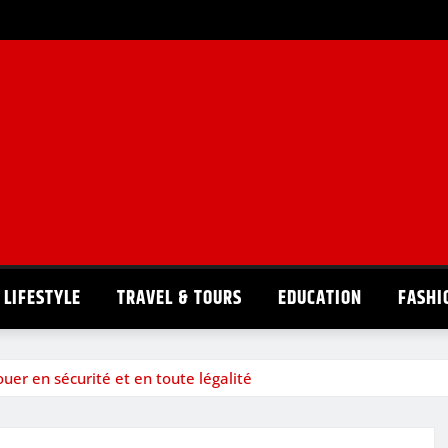
LIFESTYLE
TRAVEL & TOURS
EDUCATION
FASHI
uer en sécurité et en toute légalité