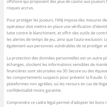
offshore qui proposent des jeux de casino aux joueurs 
risques accrus.
Pour protéger les joueurs, l’ANJ impose des mesures d
opérateur doit mettre en place une vérification d’identi
lutte contre le blanchiment, et offrir des outils de contr
les alertes de temps de jeu, ainsi que l’auto-exclusion. L
également aux personnes vulnérables de se protéger en 
La protection des données personnelles est un autre pili
échanges, stockent les informations sensibles de manièr
financières sont sécurisées via 3D Secure ou des équiva
les comportements suspects pour prévenir la fraude. Ce
plateformes non agréées, où les recours en cas de litige s
confidentialité moins garantie.
Comprendre ce cadre légal permet d’adopter les bons ré