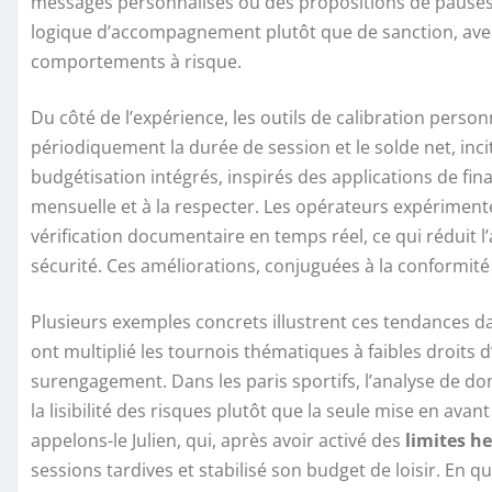
messages personnalisés ou des propositions de pauses. 
logique d’accompagnement plutôt que de sanction, avec
comportements à risque.
Du côté de l’expérience, les outils de calibration person
périodiquement la durée de session et le solde net, inci
budgétisation intégrés, inspirés des applications de fin
mensuelle et à la respecter. Les opérateurs expérimenten
vérification documentaire en temps réel, ce qui réduit l’
sécurité. Ces améliorations, conjuguées à la conformité
Plusieurs exemples concrets illustrent ces tendances da
ont multiplié les tournois thématiques à faibles droits d’
surengagement. Dans les paris sportifs, l’analyse de d
la lisibilité des risques plutôt que la seule mise en avan
appelons-le Julien, qui, après avoir activé des
limites h
sessions tardives et stabilisé son budget de loisir. En