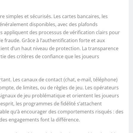
e simples et sécurisés. Les cartes bancaires, les
 généralement disponibles, avec des plafonds
s appliquent des processus de vérification clairs pour
de fraude. Grâce à l’authentification forte et aux
cient d’un haut niveau de protection. La transparence
artie des critères de confiance que les joueurs
rtant. Les canaux de contact (chat, e-mail, téléphone)
pte, de limites, ou de règles de jeu. Les opérateurs
signaux de jeu problématique et orientent les joueurs
esprit, les programmes de fidélité s’attachent
sable qu’à encourager des comportements risqués : des
s des engagements font la différence.