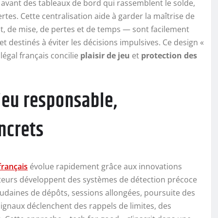
avant des tableaux de bord qui rassemblent le solde,
lertes. Cette centralisation aide à garder la maîtrise de
ôt, de mise, de pertes et de temps — sont facilement
et destinés à éviter les décisions impulsives. Ce design «
légal français concilie
plaisir de jeu
et
protection des
jeu responsable,
ncrets
français
évolue rapidement grâce aux innovations
rateurs développent des systèmes de détection précoce
oudaines de dépôts, sessions allongées, poursuite des
ignaux déclenchent des rappels de limites, des