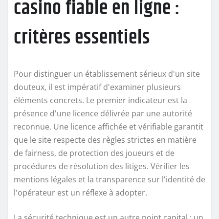
casino fiable en ligne :
critères essentiels
Pour distinguer un établissement sérieux d'un site
douteux, il est impératif d'examiner plusieurs
éléments concrets. Le premier indicateur est la
présence d'une licence délivrée par une autorité
reconnue. Une licence affichée et vérifiable garantit
que le site respecte des règles strictes en matière
de fairness, de protection des joueurs et de
procédures de résolution des litiges. Vérifier les
mentions légales et la transparence sur l'identité de
l'opérateur est un réflexe à adopter.
La sécurité technique est un autre point capital : un