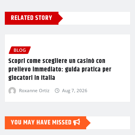
RELATED STORY
BLOG
Scopri come scegliere un casinò con
prelievo immediato: guida pratica per
giocatori in Italia
Roxanne Ortiz
Aug 7, 2026
YOU MAY HAVE MISSED