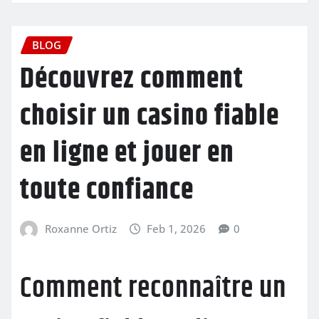
BLOG
Découvrez comment
choisir un
casino fiable
en ligne
et jouer en
toute confiance
Roxanne Ortiz
Feb 1, 2026
0
Comment reconnaître un