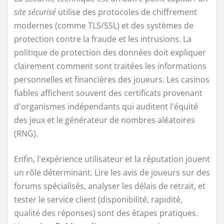
site sécurisé
utilise des protocoles de chiffrement
modernes (comme TLS/SSL) et des systèmes de
protection contre la fraude et les intrusions. La
politique de protection des données doit expliquer
clairement comment sont traitées les informations
personnelles et financières des joueurs. Les casinos
fiables affichent souvent des certificats provenant
d'organismes indépendants qui auditent l'équité
des jeux et le générateur de nombres aléatoires
(RNG).
Enfin, l'expérience utilisateur et la réputation jouent
un rôle déterminant. Lire les avis de joueurs sur des
forums spécialisés, analyser les délais de retrait, et
tester le service client (disponibilité, rapidité,
qualité des réponses) sont des étapes pratiques.