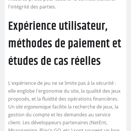
l'intégrité des parties.
Expérience utilisateur,
méthodes de paiement et
études de cas réelles
L'expérience de jeu ne se limite pas à la sécurité :
elle englobe l'ergonomie du site, la qualité des jeux
proposés, et la fluidité des opérations financières.
Un
site ergonomique
facilite la recherche de jeux, la
gestion du compte et les demandes au service
client. Les développeurs partenaires (NetEnt,
Microgaming, Play'n GO, etc.) sont souvent un bon