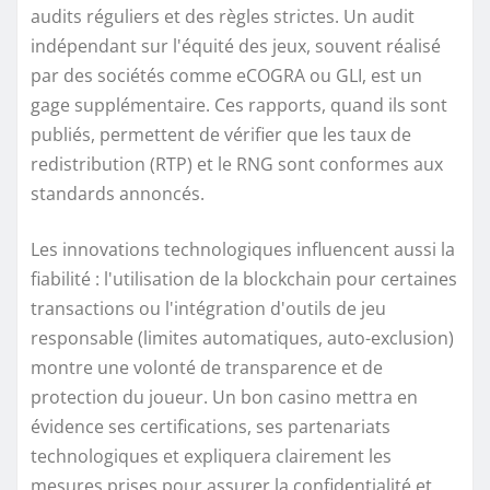
audits réguliers et des règles strictes. Un audit
indépendant sur l'équité des jeux, souvent réalisé
par des sociétés comme eCOGRA ou GLI, est un
gage supplémentaire. Ces rapports, quand ils sont
publiés, permettent de vérifier que les taux de
redistribution (RTP) et le RNG sont conformes aux
standards annoncés.
Les innovations technologiques influencent aussi la
fiabilité : l'utilisation de la blockchain pour certaines
transactions ou l'intégration d'outils de jeu
responsable (limites automatiques, auto-exclusion)
montre une volonté de transparence et de
protection du joueur. Un bon casino mettra en
évidence ses certifications, ses partenariats
technologiques et expliquera clairement les
mesures prises pour assurer la confidentialité et